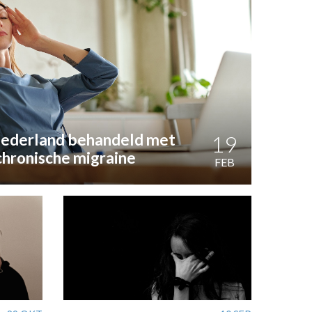
 Nederland behandeld met
19
chronische migraine
FEB