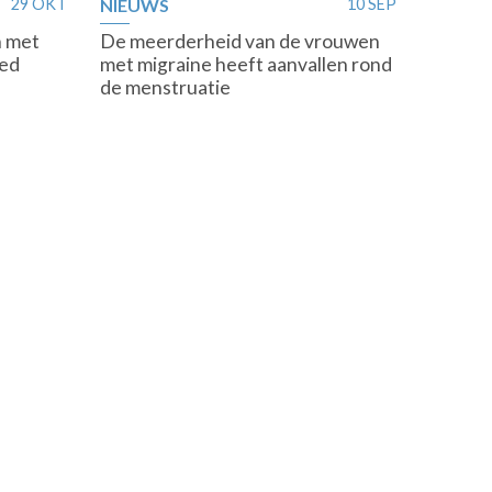
29 OKT
NIEUWS
10 SEP
n met
De meerderheid van de vrouwen
oed
met migraine heeft aanvallen rond
de menstruatie