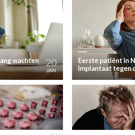
OST
EN
N
NIEUWS
ANDEL
lang wachten
20
Eerste patiënt in
implantaat tegen 
JAN