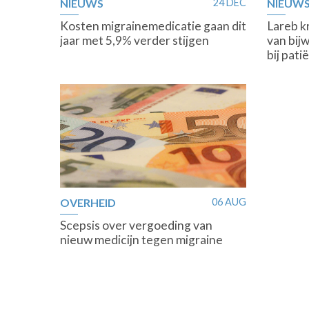
NIEUWS
24 DEC
NIEUW
Kosten migrainemedicatie gaan dit
Lareb k
jaar met 5,9% verder stijgen
van bi
bij pat
OVERHEID
06 AUG
Scepsis over vergoeding van
nieuw medicijn tegen migraine