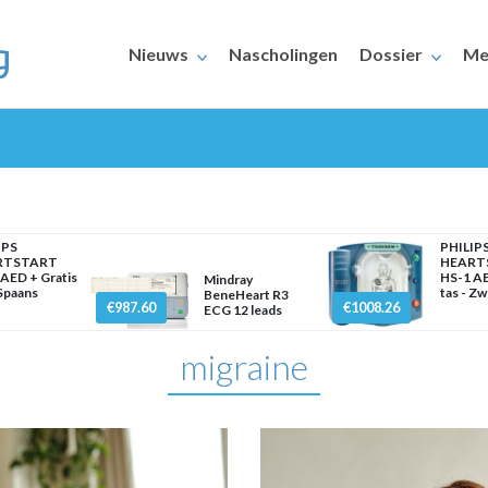
Nieuws
Nascholingen
Dossier
Me
IPS
PHILIP
RTSTART
HEART
AED + Gratis
HS-1 AE
Mindray
 Spaans
tas - Z
BeneHeart R3
ERAARS
€987.60
€1008.26
ECG 12 leads
migraine