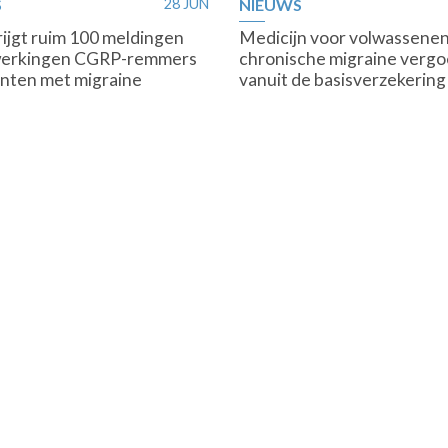
S
28 JUN
NIEUWS
rijgt ruim 100 meldingen
Medicijn voor volwassene
jwerkingen CGRP-remmers
chronische migraine verg
iënten met migraine
vanuit de basisverzekering