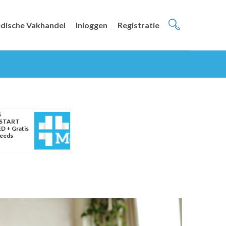
dische Vakhandel
Inloggen
Registratie
S
START
D + Gratis
weeds