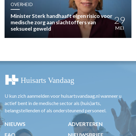
HUISARTSENPOST
OVERHEID
PRAKTIJKZAKEN
Minister Sterk handhaaft eigen risico voor
TARIEVEN
29
medische zorg aan slachtoffers van
VPHUISARTSEN
MEI
seksueel geweld
MEDISCHE VAKHANDEL
INLOGGEN
REGISTRATIE
U kun zich aanmelden voor huisartsvandaag.nl wanneer u
actief bent in de medische sector als (huis)arts,
belangstellenden of als ondersteunend personeel.
NIEUWS
ADVERTEREN
FAQ
NIEUWSBRIEF