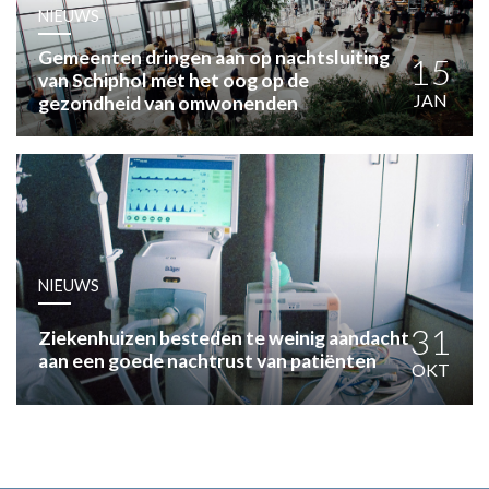
HUISARTSENPOST
NIEUWS
PRAKTIJKZAKEN
Gemeenten dringen aan op nachtsluiting
TARIEVEN
15
van Schiphol met het oog op de
VPHUISARTSEN
JAN
gezondheid van omwonenden
MEDISCHE VAKHANDEL
INLOGGEN
REGISTRATIE
NIEUWS
31
Ziekenhuizen besteden te weinig aandacht
aan een goede nachtrust van patiënten
OKT