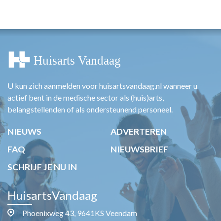
HUISARTSENPOST
PRAKTIJKZAKEN
TARIEVEN
VPHUISARTSEN
MEDISCHE VAKHANDEL
INLOGGEN
REGISTRATIE
U kun zich aanmelden voor huisartsvandaag.nl wanneer u
actief bent in de medische sector als (huis)arts,
belangstellenden of als ondersteunend personeel.
NIEUWS
ADVERTEREN
FAQ
NIEUWSBRIEF
SCHRIJF JE NU IN
HuisartsVandaag
Phoenixweg 43, 9641KS Veendam