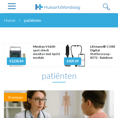
Home
patiënten
NIEUWS
NIEUWS
OVERHEID
Mindray VS600
Littmann® CORE
spot check
Digital
WETENSCHAP
monitor met SpO2
Stethoscoop -
module
8572 - Rainbow
ZORGVERZEKERAARS
€1238.84
€409.09
ICT
patiënten
NASCHOLINGEN
DOSSIER
ENQUÊTES
NHG
Premium
LHV
OPINIE