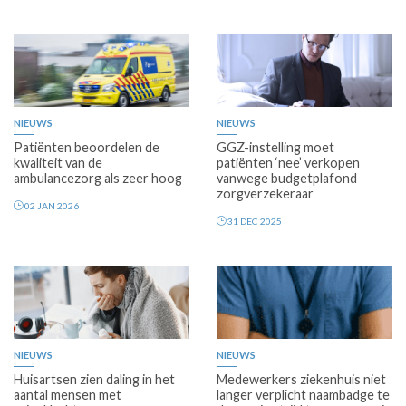
Premium
Premium
NIEUWS
NIEUWS
Patiënten beoordelen de
GGZ-instelling moet
kwaliteit van de
patiënten ‘nee’ verkopen
ambulancezorg als zeer hoog
vanwege budgetplafond
zorgverzekeraar
02 JAN 2026
31 DEC 2025
Premium
Premium
NIEUWS
NIEUWS
Huisartsen zien daling in het
Medewerkers ziekenhuis niet
aantal mensen met
langer verplicht naambadge te