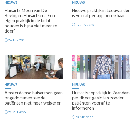
NIEUWS
NIEUWS
Huisarts Moen van De
Nieuwe praktijk in Leeuwarden
Bevlogen Huisartsen: ‘Een
is vooral per app bereikbaar
eigen praktijk in de lucht
19 JUN 2025
houden is bijna niet meer te
doen’
24 JUN 2025
Premium
Premium
NIEUWS
NIEUWS
Amsterdamse huisartsen gaan
Huisartsenpraktijk in Zaandam
ongedocumenteerde
per direct gesloten zonder
patiënten niet meer weigeren
patiënten vooraf te
informeren
20 MEI 2025
08 MEI 2025