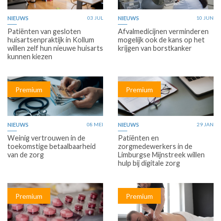
NIEUWS
03 JUL
NIEUWS
10 JUN
Patiënten van gesloten
Afvalmedicijnen verminderen
huisartsenpraktijk in Kollum
mogelijk ook de kans op het
willen zelf hun nieuwe huisarts
krijgen van borstkanker
kunnen kiezen
Premium
Premium
NIEUWS
08 MEI
NIEUWS
29 JAN
Weinig vertrouwen in de
Patiënten en
toekomstige betaalbaarheid
zorgmedewerkers in de
van de zorg
Limburgse Mijnstreek willen
hulp bij digitale zorg
Premium
Premium