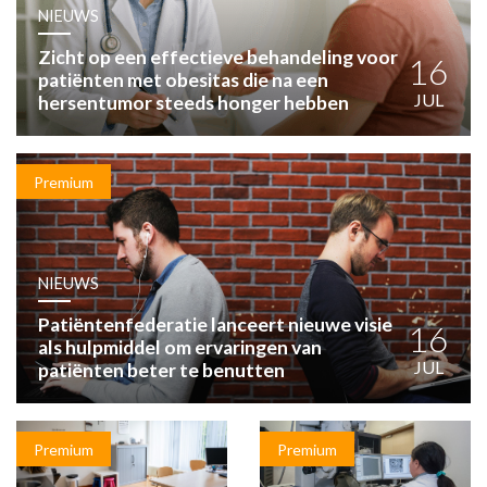
HUISARTSENPOST
NIEUWS
PRAKTIJKZAKEN
Zicht op een effectieve behandeling voor
TARIEVEN
16
patiënten met obesitas die na een
VPHUISARTSEN
JUL
hersentumor steeds honger hebben
MEDISCHE VAKHANDEL
INLOGGEN
REGISTRATIE
Premium
NIEUWS
Patiëntenfederatie lanceert nieuwe visie
16
als hulpmiddel om ervaringen van
JUL
patiënten beter te benutten
Premium
Premium