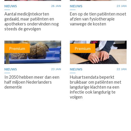
NIEUWS
28 JAN
NIEUWS
23 JAN
Aantal medicijntekorten
Een op de tien patiënten moet
gedaald, maar patiënten en
afzien van fysiotherapie
apothekers ondervinden nog
vanwege de kosten
steeds de gevolgen
Premium
Premium
NIEUWS
23 JAN
NIEUWS
22 JAN
In 2050 hebben meer dan een
Huisartsendata beperkt
half miljoen Nederlanders
bruikbaar om patiënten met
dementie
langdurige klachten na een
infectie ook langdurig te
volgen