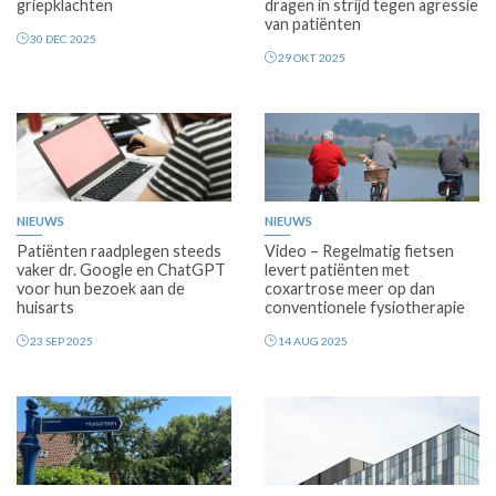
griepklachten
dragen in strijd tegen agressie
van patiënten
30 DEC 2025
29 OKT 2025
Premium
NIEUWS
NIEUWS
Patiënten raadplegen steeds
Video – Regelmatig fietsen
vaker dr. Google en ChatGPT
levert patiënten met
voor hun bezoek aan de
coxartrose meer op dan
huisarts
conventionele fysiotherapie
23 SEP 2025
14 AUG 2025
Premium
Premium