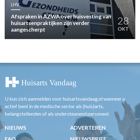
HUISARTSENPOST
LHV
PRAKTIJKZAKEN
Afspraken in AZWA over huisvesting van
TARIEVEN
28
huisartsenpraktijken zijn verder
VPHUISARTSEN
OKT
aangescherpt
MEDISCHE VAKHANDEL
INLOGGEN
REGISTRATIE
U kun zich aanmelden voor huisartsvandaag.nl wanneer u
actief bent in de medische sector als (huis)arts,
belangstellenden of als ondersteunend personeel.
NIEUWS
ADVERTEREN
FAQ
NIEUWSBRIEF