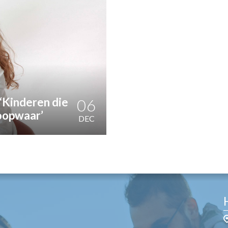
OST
EN
N
ANDEL
‘Kinderen die
06
koopwaar’
DEC