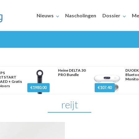
Nieuws
Nascholingen
Dossier
Me
Heine DELTA 30
DUOEK
IPS
PRO Bundle
Blueto
RTSTART
Monito
AED + Gratis
ERAARS
 Noors
€1980.00
€107.40
reijt