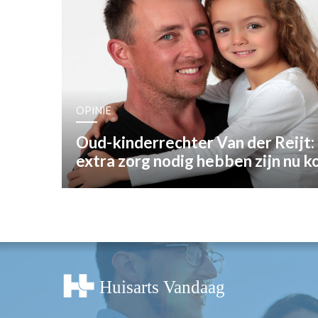
OPINIE
HUISARTSENP
PRAKTIJKZAK
TARIEVEN
VPHUISARTSE
OPINIE
MEDISCHE VAKH
INLOGGEN
Oud-kinderrechter Van der Reijt: 
REGISTRATIE
extra zorg nodig hebben zijn nu 