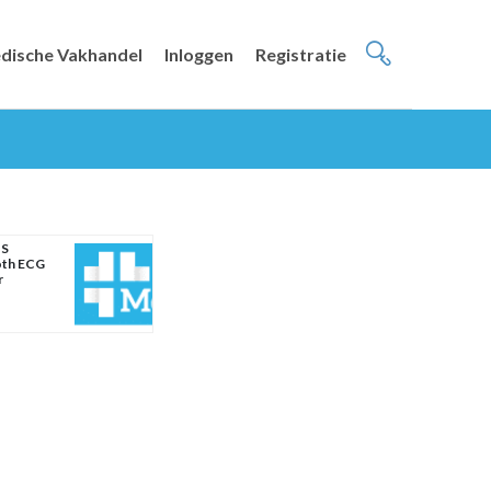
dische Vakhandel
Inloggen
Registratie
 S
oth ECG
r