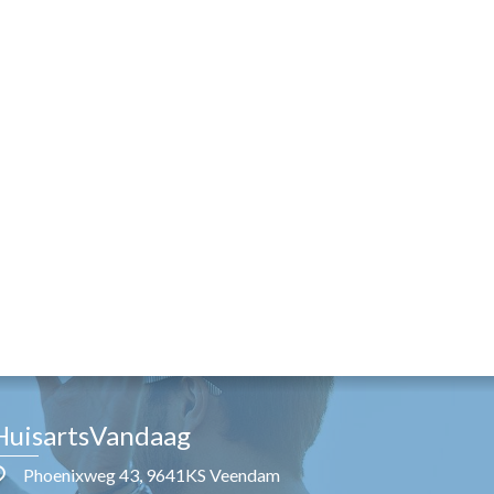
HuisartsVandaag
Phoenixweg 43, 9641KS Veendam