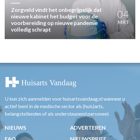
HUISARTSENPOST
PRAKTIJKZAKEN
Zorgveld vindt het onbegrijpelijk dat
04
nieuwe kabinet het budget voor de
TARIEVEN
MRT
voorbereiding op nieuwe pandemie
VPHUISARTSEN
volledig schrapt
MEDISCHE VAKHANDEL
INLOGGEN
REGISTRATIE
U kun zich aanmelden voor huisartsvandaag.nl wanneer u
actief bent in de medische sector als (huis)arts,
belangstellenden of als ondersteunend personeel.
NIEUWS
ADVERTEREN
FAQ
NIEUWSBRIEF