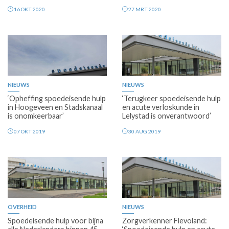
16 OKT 2020
27 MRT 2020
NIEUWS
NIEUWS
‘Opheffing spoedeisende hulp
‘Terugkeer spoedeisende hulp
in Hoogeveen en Stadskanaal
en acute verloskunde in
is onomkeerbaar’
Lelystad is onverantwoord’
07 OKT 2019
30 AUG 2019
OVERHEID
NIEUWS
Spoedeisende hulp voor bijna
Zorgverkenner Flevoland: