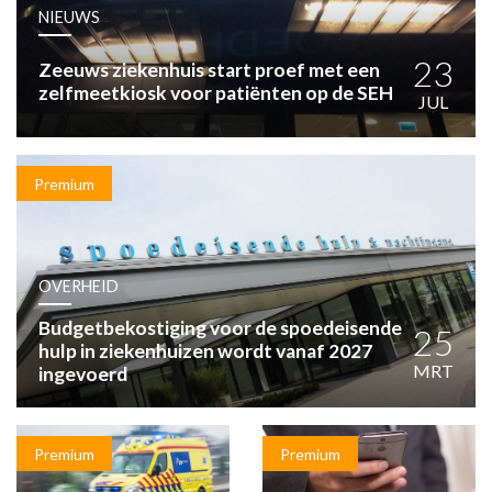
HUISARTSENPOST
NIEUWS
PRAKTIJKZAKEN
TARIEVEN
23
Zeeuws ziekenhuis start proef met een
zelfmeetkiosk voor patiënten op de SEH
VPHUISARTSEN
JUL
MEDISCHE VAKHANDEL
INLOGGEN
REGISTRATIE
Premium
OVERHEID
Budgetbekostiging voor de spoedeisende
25
hulp in ziekenhuizen wordt vanaf 2027
MRT
ingevoerd
Premium
Premium