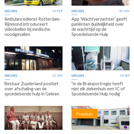
NIEUWS
03 FEB
NIEUWS
28 JAN
Ambulancedienst Rotterdam-
App ‘Wachtverzachter’ geeft
Rijnmond introduceert
patiënten duidelijkheid over
videobellen bij medische
de wachttijd op de
noodgevallen
Spoedeisende Hulp
NIEUWS
23 JAN
NIEUWS
04 SEP
Bestuur Zuyderland positief
‘In de Brainportregio heeft
over afschaling van de
niet elk ziekenhuis een IC of
spoedeisende hulp in Geleen
Spoedeisende Hulp nodig’
Premium