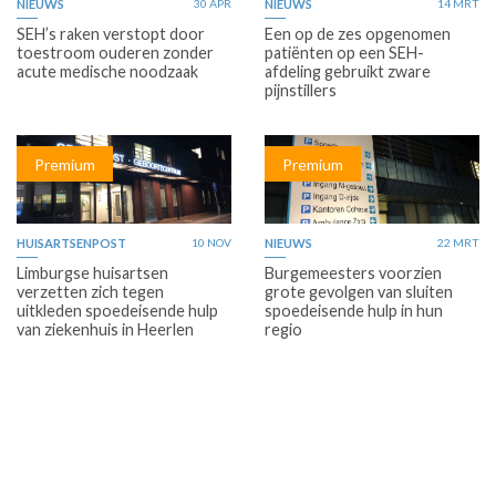
NIEUWS
30 APR
NIEUWS
14 MRT
SEH’s raken verstopt door
Een op de zes opgenomen
toestroom ouderen zonder
patiënten op een SEH-
acute medische noodzaak
afdeling gebruikt zware
pijnstillers
Premium
Premium
HUISARTSENPOST
10 NOV
NIEUWS
22 MRT
Limburgse huisartsen
Burgemeesters voorzien
verzetten zich tegen
grote gevolgen van sluiten
uitkleden spoedeisende hulp
spoedeisende hulp in hun
van ziekenhuis in Heerlen
regio