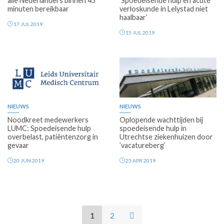
alle Nederlanders binnen 45
‘Spoedeisende hulp en acute
minuten bereikbaar
verloskunde in Lelystad niet
haalbaar’
17 JUL 2019
15 JUL 2019
NIEUWS
NIEUWS
Noodkreet medewerkers
Oplopende wachttijden bij
LUMC: Spoedeisende hulp
spoedeisende hulp in
overbelast, patiëntenzorg in
Utrechtse ziekenhuizen door
gevaar
’vacatureberg’
20 JUN 2019
23 APR 2019
1
2