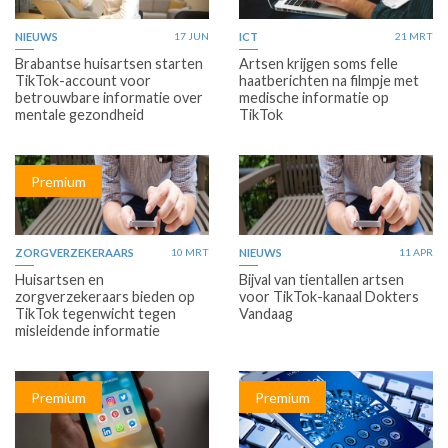
NIEUWS
17 JUN
ICT
21 MRT
Brabantse huisartsen starten
Artsen krijgen soms felle
TikTok-account voor
haatberichten na filmpje met
betrouwbare informatie over
medische informatie op
mentale gezondheid
TikTok
Premium
ZORGVERZEKERAARS
10 MRT
NIEUWS
11 APR
Huisartsen en
Bijval van tientallen artsen
zorgverzekeraars bieden op
voor TikTok-kanaal Dokters
TikTok tegenwicht tegen
Vandaag
misleidende informatie
Premium
Premium