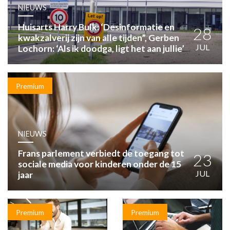
HUISARTSENPOST
NIEUWS
PRAKTIJKZAKEN
Huisarts Harry Bulk: ‘Desinformatie en
TARIEVEN
28
kwakzalverij zijn van alle tijden”, Gerben
VPHUISARTSEN
JUL
Lochorn: ‘Als ik doodga, ligt het aan jullie’
MEDISCHE VAKHANDEL
INLOGGEN
REGISTRATIE
Premium
NIEUWS
Frans parlement verbiedt de toegang tot
23
sociale media voor kinderen onder de 15
JUL
jaar
Premium
Premium