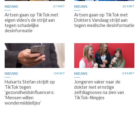
NIEUWS
27 MRT
NIEUWS
20 MRT
Artsen gaan op TikTok met
Artsen gaan op TikTok met
eigen video’s de strijd aan
Dokters Vandaag strijd aan
tegen schadelijke
tegen medische desinformatie
desinformatie
NIEUWS
24 OKT
NIEUWS
09 MRT
Huisarts Stefan strijdt op
Jongeren vaker naar de
TikTok tegen
dokter met ernstige
‘gezondheidsinfluencers:
zelfdiagnoses na zien van
‘Mensen willen
TikTok-filmpjes
wondermiddeltjes’