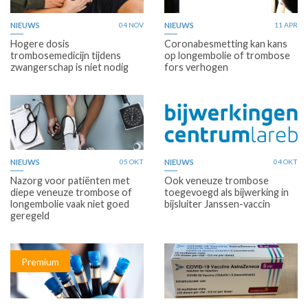
NIEUWS
04 NOV
NIEUWS
11 APR
Hogere dosis
Coronabesmetting kan kans
trombosemedicijn tijdens
op longembolie of trombose
zwangerschap is niet nodig
fors verhogen
NIEUWS
05 OKT
NIEUWS
04 OKT
Nazorg voor patiënten met
Ook veneuze trombose
diepe veneuze trombose of
toegevoegd als bijwerking in
longembolie vaak niet goed
bijsluiter Janssen-vaccin
geregeld
Premium