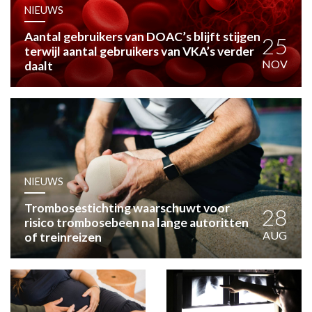
HUISARTSENPOST
NIEUWS
PRAKTIJKZAKEN
Aantal gebruikers van DOAC’s blijft stijgen
TARIEVEN
25
terwijl aantal gebruikers van VKA’s verder
VPHUISARTSEN
NOV
daalt
MEDISCHE VAKHANDEL
INLOGGEN
REGISTRATIE
NIEUWS
Trombosestichting waarschuwt voor
28
risico trombosebeen na lange autoritten
AUG
of treinreizen