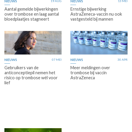
NIEUWS
19 AUG
NIEUWS
13 MEI
Aantal gemelde bijwerkingen
Ernstige bijwerking
over trombose en laag aantal
AstraZeneca-vaccin nu ook
bloedplaatjes stagneert
vastgesteld bij mannen
NIEUWS
07 MEI
NIEUWS
30 APR
Gebruikers van de
Meer meldingen over
anticonceptiepil nemen het
trombose bij vaccin
risico op trombose wél voor
AstraZeneca
lief