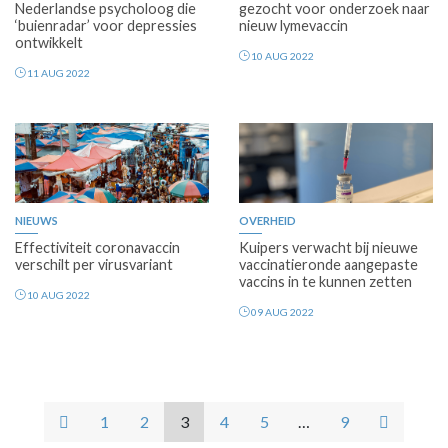
Nederlandse psycholoog die
gezocht voor onderzoek naar
‘buienradar’ voor depressies
nieuw lymevaccin
ontwikkelt
10 AUG 2022
11 AUG 2022
NIEUWS
OVERHEID
Effectiviteit coronavaccin
Kuipers verwacht bij nieuwe
verschilt per virusvariant
vaccinatieronde aangepaste
vaccins in te kunnen zetten
10 AUG 2022
09 AUG 2022
1
2
3
4
5
…
9