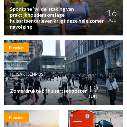
HUISARTSENPOST
PRAKTIJKZAKEN
Spontane ‘wilde’ staking van
16
praktijkhouders om lage
TARIEVEN
JUL
huisartsentarieven krijgt deze hele zomer
VPHUISARTSEN
navolging
MEDISCHE VAKHANDEL
INLOGGEN
REGISTRATIE
Premium
HUISARTSENPOST
19
Zomerdrukte bij huisartsenposten
JUN
Premium