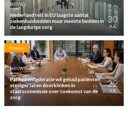
HUISARTSENPOST
NIEUWS
PRAKTIJKZAKEN
Nederland telt in EU laagste aantal
TARIEVEN
30
ziekenhuisbedden maar meeste bedden in
VPHUISARTSEN
JUL
de langdurige zorg
MEDISCHE VAKHANDEL
INLOGGEN
REGISTRATIE
Premium
NIEUWS
Patiëntenfederatie wil geluid patiënten
22
steviger laten doorklinken in
JUL
staatscommissie over toekomst van de
zorg