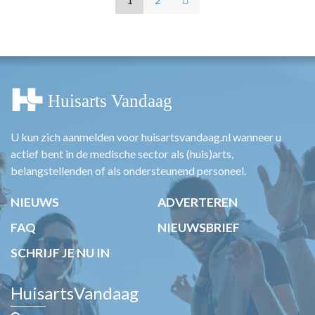
U kun zich aanmelden voor huisartsvandaag.nl wanneer u
actief bent in de medische sector als (huis)arts,
belangstellenden of als ondersteunend personeel.
NIEUWS
ADVERTEREN
FAQ
NIEUWSBRIEF
SCHRIJF JE NU IN
HuisartsVandaag