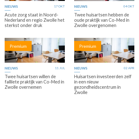
NIEUWS
17 OKT
NIEUWS
04 OKT
Acute zorg staat in Noord-
Twee huisartsen hebben de
Nederland en regio Zwolle het
oude praktijk van Co-Med in
sterkst onder druk
Zwolle overgenomen
Premium
Premium
NIEUWS
11 JUL
NIEUWS
02 APR
Twee huisartsen willen de
Huisartsen investeerden zelf
failliete praktijk van Co-Med in
in een nieuw
Zwolle overnemen
gezondheidscentrum in
Zwolle