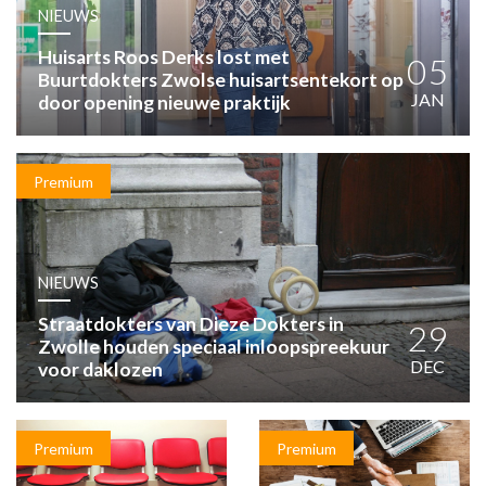
HUISARTSENPOST
NIEUWS
PRAKTIJKZAKEN
Huisarts Roos Derks lost met
TARIEVEN
05
Buurtdokters Zwolse huisartsentekort op
VPHUISARTSEN
JAN
door opening nieuwe praktijk
MEDISCHE VAKHANDEL
INLOGGEN
REGISTRATIE
Premium
NIEUWS
Straatdokters van Dieze Dokters in
29
Zwolle houden speciaal inloopspreekuur
DEC
voor daklozen
Premium
Premium