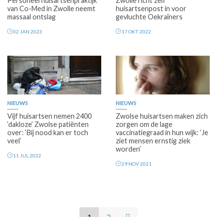
Personeel huisartsenpraktijk
Zwolle richt zelf
van Co-Med in Zwolle neemt
huisartsenpost in voor
massaal ontslag
gevluchte Oekraïners
02 JAN 2023
17 OKT 2022
NIEUWS
NIEUWS
Vijf huisartsen nemen 2400
Zwolse huisartsen maken zich
‘dakloze’ Zwolse patiënten
zorgen om de lage
over: ‘Bij nood kan er toch
vaccinatiegraad in hun wijk: ‘Je
veel’
ziet mensen ernstig ziek
worden’
11 JUL 2022
29 NOV 2021
1
2