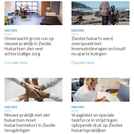
Premium
Premium
NIEUWS
NIEUWS
Onverwacht grote run op
Zwolse huisarts werd
nieuwe praktijk in Zwolle.
overspoeld met
Huisartsen zien veel
levenseindevragen en houdt
achterstallige zorg
nu aparte lezingen
11 MRT 2024
06 MRT 2024
Premium
Premium
NIEUWS
NIEUWS
Nieuwe praktijk met vier
Vraagloket en speciale
huisartsen moet
taskforce in strijd tegen
huisartsentekort in Zwolle
oplopende druk op Zwolse
terugdringen
huisartspraktijken