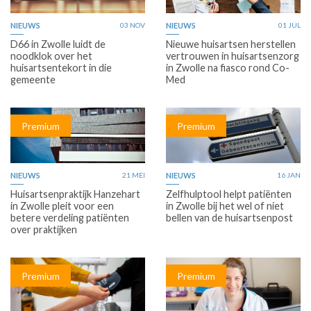
NIEUWS
03 NOV
NIEUWS
01 JUL
D66 in Zwolle luidt de
Nieuwe huisartsen herstellen
noodklok over het
vertrouwen in huisartsenzorg
huisartsentekort in die
in Zwolle na fiasco rond Co-
gemeente
Med
Premium
Premium
NIEUWS
21 MEI
NIEUWS
16 JAN
Huisartsenpraktijk Hanzehart
Zelfhulptool helpt patiënten
in Zwolle pleit voor een
in Zwolle bij het wel of niet
betere verdeling patiënten
bellen van de huisartsenpost
over praktijken
Premium
Premium