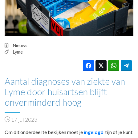
HUISARTSENPOST
PRAKTIJKZAKEN
TARIEVEN
VPHUISARTSEN
MEDISCHE VAKHANDEL
INLOGGEN
Nieuws
REGISTRATIE
Lyme
Aantal diagnoses van ziekte van
Lyme door huisartsen blijft
onverminderd hoog
17 jul 2023
Om dit onderdeel te bekijken moet je
ingelogd
zijn of je kunt