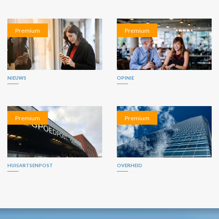
Premium
Premium
NIEUWS
OPINIE
Premium
Premium
HUISARTSENPOST
OVERHEID