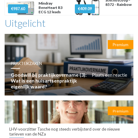
Stethoscoop -
Mindray
8572 - Rainbow
BeneHeart R3
€987.60
€409.09
ECG 12 leads
Uitgelicht
Premium
PRAKTIJKZAKEN
Goodwill bij praktijkovername (3):
Plaats een reactie
Wat is een huisartsenpraktijk
eigenlijk waard?
Premium
LHV-voorzitter Tasche nog steeds verbijsterd over de nieuwe
tarieven van de NZa