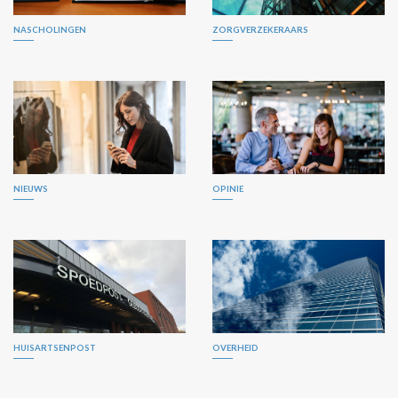
NASCHOLINGEN
ZORGVERZEKERAARS
NIEUWS
OPINIE
HUISARTSENPOST
OVERHEID