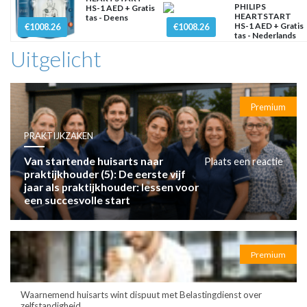
PHILIPS
HS-1 AED + Gratis
HEARTSTART
tas - Deens
HS-1 AED + Gratis
€1008.26
€1008.26
tas - Nederlands
Uitgelicht
Premium
PRAKTIJKZAKEN
Van startende huisarts naar
Plaats een reactie
praktijkhouder (5): De eerste vijf
jaar als praktijkhouder: lessen voor
een succesvolle start
Premium
Waarnemend huisarts wint dispuut met Belastingdienst over
zelfstandigheid