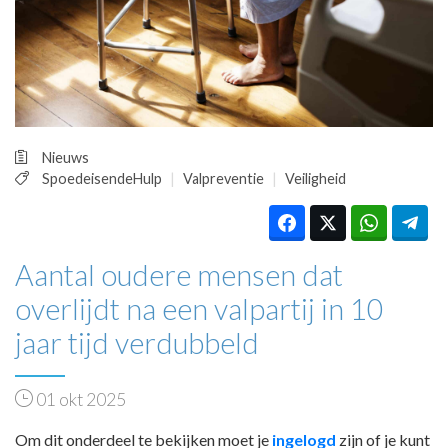
HUISARTSENPOST
PRAKTIJKZAKEN
TARIEVEN
VPHUISARTSEN
MEDISCHE VAKHANDEL
INLOGGEN
Nieuws
REGISTRATIE
SpoedeisendeHulp
Valpreventie
Veiligheid
Aantal oudere mensen dat
overlijdt na een valpartij in 10
jaar tijd verdubbeld
01 okt 2025
Om dit onderdeel te bekijken moet je
ingelogd
zijn of je kunt