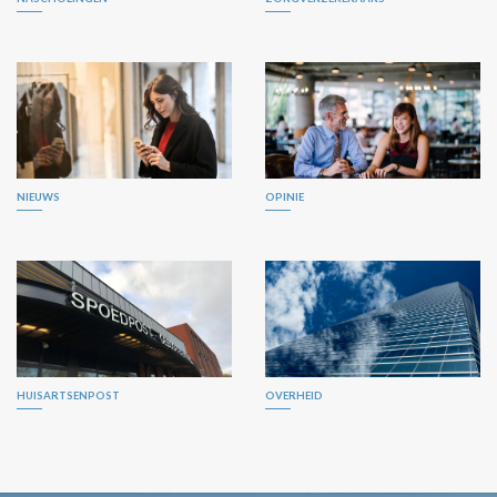
NIEUWS
OPINIE
HUISARTSENPOST
OVERHEID