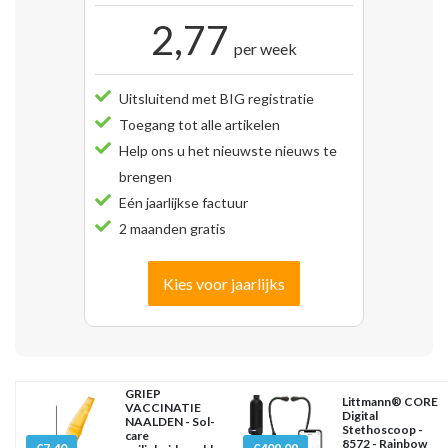
2,77
per week
Uitsluitend met BIG registratie
Toegang tot alle artikelen
Help ons u het nieuwste nieuws te
brengen
Eén jaarlijkse factuur
2 maanden gratis
Kies voor jaarlijks
GRIEP
Littmann® CORE
VACCINATIE
Digital
NAALDEN - Sol-
Stethoscoop -
care
8572 - Rainbow