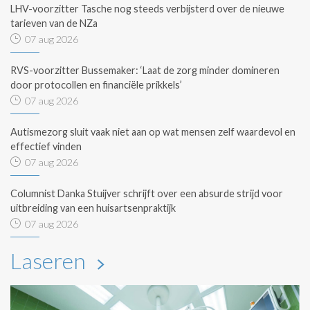
LHV-voorzitter Tasche nog steeds verbijsterd over de nieuwe
tarieven van de NZa
07 aug 2026
RVS-voorzitter Bussemaker: ‘Laat de zorg minder domineren
door protocollen en financiële prikkels’
07 aug 2026
Autismezorg sluit vaak niet aan op wat mensen zelf waardevol en
effectief vinden
07 aug 2026
Columnist Danka Stuijver schrijft over een absurde strijd voor
uitbreiding van een huisartsenpraktijk
07 aug 2026
Laseren