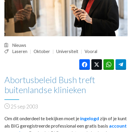
HUISARTSENPOST
PRAKTIJKZAKEN
TARIEVEN
VPHUISARTSEN
MEDISCHE VAKHANDEL
INLOGGEN
Nieuws
REGISTRATIE
Laseren
Oktober
Universiteit
Vooral
Abortusbeleid Bush treft
buitenlandse klinieken
25 sep 2003
Om dit onderdeel te bekijken moet je
ingelogd
zijn of je kunt
als BIG geregistreerde professional een gratis basis
account