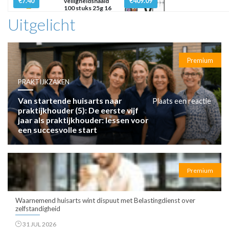
€7.40
€409.09
veiligheidsnaald
100 stuks 25g 16
mm x
Uitgelicht
Premium
PRAKTIJKZAKEN
Van startende huisarts naar
Plaats een reactie
praktijkhouder (5): De eerste vijf
jaar als praktijkhouder: lessen voor
een succesvolle start
Premium
Waarnemend huisarts wint dispuut met Belastingdienst over
zelfstandigheid
31 JUL 2026