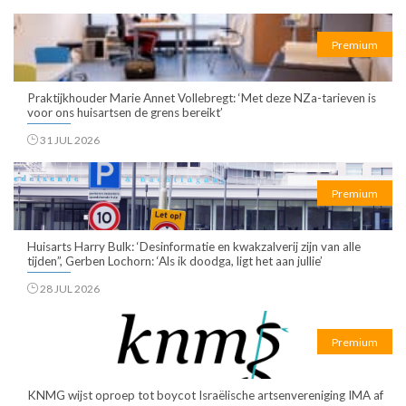
Premium
Praktijkhouder Marie Annet Vollebregt: ‘Met deze NZa-tarieven is
voor ons huisartsen de grens bereikt’
31 JUL 2026
Premium
Huisarts Harry Bulk: ‘Desinformatie en kwakzalverij zijn van alle
tijden”, Gerben Lochorn: ‘Als ik doodga, ligt het aan jullie’
28 JUL 2026
Premium
KNMG wijst oproep tot boycot Israëlische artsenvereniging IMA af