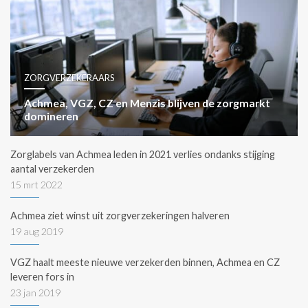
ZORGVERZEKERAARS
Achmea, VGZ, CZ en Menzis blijven de zorgmarkt
domineren
Zorglabels van Achmea leden in 2021 verlies ondanks stijging
aantal verzekerden
15 mrt 2022
Achmea ziet winst uit zorgverzekeringen halveren
19 aug 2019
VGZ haalt meeste nieuwe verzekerden binnen, Achmea en CZ
leveren fors in
23 jan 2019