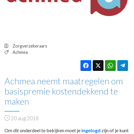
HUISARTSENPOST
PRAKTIJKZAKEN
TARIEVEN
VPHUISARTSEN
MEDISCHE VAKHANDEL
INLOGGEN
Zorgverzekeraars
REGISTRATIE
Achmea
Achmea neemt maatregelen om
basispremie kostendekkend te
maken
20 aug 2018
Om dit onderdeel te bekijken moet je
ingelogd
zijn of je kunt