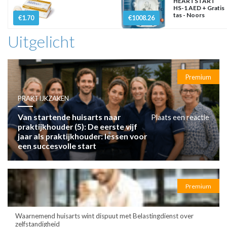
HEARTSTART
HS-1 AED + Gratis
tas - Noors
€1.70
€1008.26
Uitgelicht
Premium
PRAKTIJKZAKEN
Van startende huisarts naar
Plaats een reactie
praktijkhouder (5): De eerste vijf
jaar als praktijkhouder: lessen voor
een succesvolle start
Premium
Waarnemend huisarts wint dispuut met Belastingdienst over
zelfstandigheid