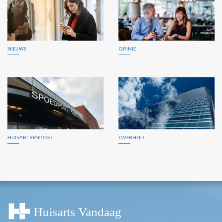
NIEUWS
OPINIE
HUISARTSENPOST
OVERHEID