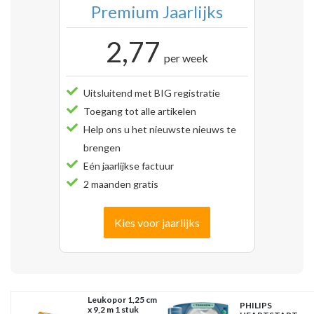
Premium Jaarlijks
2,77
per week
Uitsluitend met BIG registratie
Toegang tot alle artikelen
Help ons u het nieuwste nieuws te
brengen
Eén jaarlijkse factuur
2 maanden gratis
Kies voor jaarlijks
Leukopor 1,25 cm
PHILIPS
x 9,2 m 1 stuk