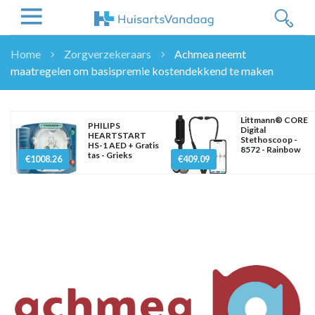
Home
Zorgverzekeraars
Achmea neemt
maatregelen om basispremie kostendekkend te maken
NIEUWS
NIEUWS
OVERHEID
Littmann® CORE
PHILIPS
Digital
HEARTSTART
WETENSCHAP
Stethoscoop -
HS-1 AED + Gratis
8572 - Rainbow
tas - Grieks
ZORGVERZEKERAARS
€1008.26
€409.09
ICT
NASCHOLINGEN
DOSSIER
ENQUÊTES
NHG
LHV
OPINIE