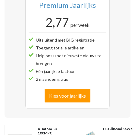
Premium Jaarlijks
2,77
per week
Uitsluitend met BIG registratie
Toegang tot alle artikelen
Help ons u het nieuwste nieuws te
brengen
Eén jaarlijkse factuur
2 maanden gratis
Kies voor jaarlijks
Alsatom SU
ECG lineaal KaWe
100MPC