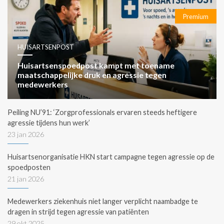
Premium
HUISARTSENPOST
Huisartsenspoedpost kampt met toename
maatschappelijke druk en agressie tegen
medewerkers
Peiling NU’91: ‘Zorgprofessionals ervaren steeds heftigere
agressie tijdens hun werk’
23 jan 2026
Huisartsenorganisatie HKN start campagne tegen agressie op de
spoedposten
21 jan 2026
Medewerkers ziekenhuis niet langer verplicht naambadge te
dragen in strijd tegen agressie van patiënten
29 okt 2025