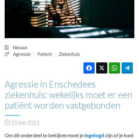
HUISARTSENPOST
PRAKTIJKZAKEN
TARIEVEN
VPHUISARTSEN
MEDISCHE VAKHANDEL
INLOGGEN
Nieuws
REGISTRATIE
Agressie
Patient
Ziekenhuis
Agressie in Enschedees
ziekenhuis: wekelijks moet er een
patiënt worden vastgebonden
10 feb 2023
Om dit onderdeel te bekijken moet je
ingelogd
zijn of je kunt