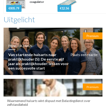
coagulator
€805.79
€12.36
Uitgelicht
Premium
PRAKTIJKZAKEN
Van startende huisarts naar
Plaats een reactie
praktijkhouder (5): De eerste vijf
jaar als praktijkhouder: lessen voor
een succesvolle start
Premium
Waarnemend huisarts wint dispuut met Belastingdienst over
zelfstandigheid