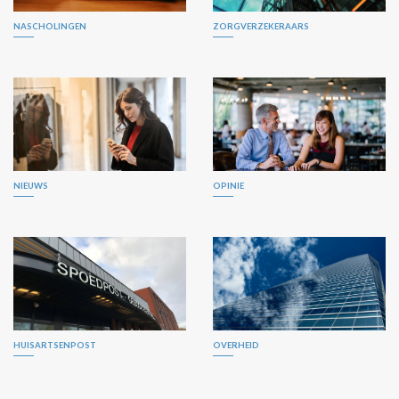
NASCHOLINGEN
ZORGVERZEKERAARS
NIEUWS
OPINIE
HUISARTSENPOST
OVERHEID