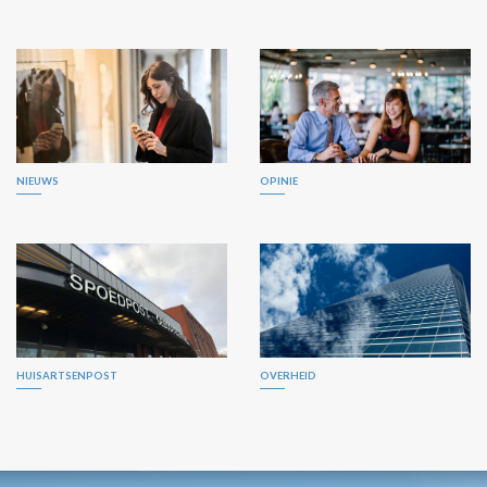
NIEUWS
OPINIE
HUISARTSENPOST
OVERHEID