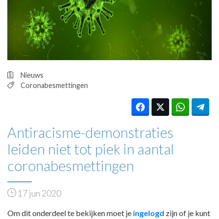
HUISARTSENPOST
PRAKTIJKZAKEN
TARIEVEN
VPHUISARTSEN
MEDISCHE VAKHANDEL
INLOGGEN
Nieuws
REGISTRATIE
Coronabesmettingen
Antiracisme-demonstraties
leiden niet tot piek in aantal
coronabesmettingen
17 jun 2020
Om dit onderdeel te bekijken moet je
ingelogd
zijn of je kunt