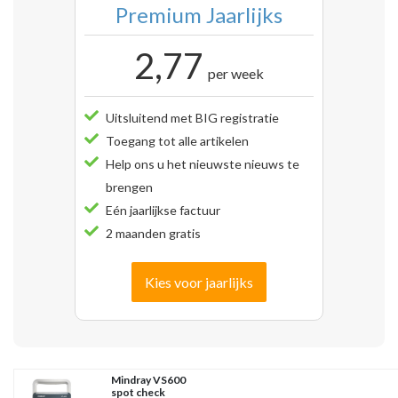
Premium Jaarlijks
2,77
per week
Uitsluitend met BIG registratie
Toegang tot alle artikelen
Help ons u het nieuwste nieuws te
brengen
Eén jaarlijkse factuur
2 maanden gratis
Kies voor jaarlijks
Mindray VS600
spot check