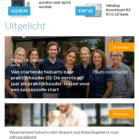
monitor met SpO2
Mindray
module
BeneHeart R3
€1238.84
€987.60
ECG 12 leads
Uitgelicht
Premium
PRAKTIJKZAKEN
Van startende huisarts naar
Plaats een reactie
praktijkhouder (5): De eerste vijf
jaar als praktijkhouder: lessen voor
een succesvolle start
Premium
Waarnemend huisarts wint dispuut met Belastingdienst over
zelfstandigheid