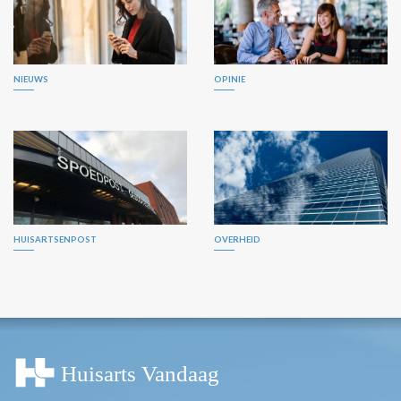
NIEUWS
OPINIE
HUISARTSENPOST
OVERHEID