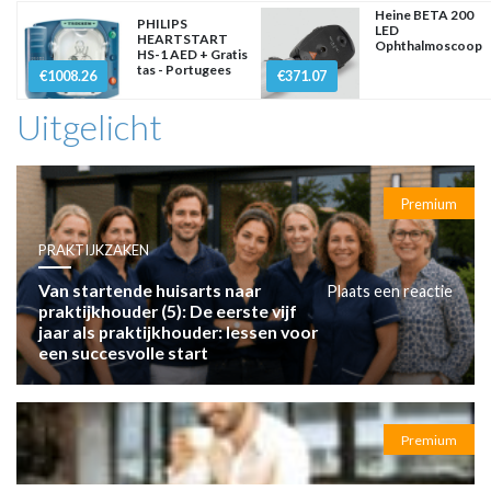
Heine BETA 200
PHILIPS
LED
HEARTSTART
Ophthalmoscoop
HS-1 AED + Gratis
tas - Portugees
€1008.26
€371.07
Uitgelicht
Premium
PRAKTIJKZAKEN
Van startende huisarts naar
Plaats een reactie
praktijkhouder (5): De eerste vijf
jaar als praktijkhouder: lessen voor
een succesvolle start
Premium