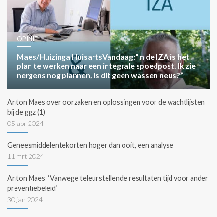
OPINIE
Maes/Huizinga HuisartsVandaag:“In de IZA is het
plan te werken naar een integrale spoedpost. Ik zie
nergens nog plannen, is dit geen wassen neus?”
Anton Maes over oorzaken en oplossingen voor de wachtlijsten
bij de ggz (1)
05 apr 2024
Geneesmiddelentekorten hoger dan ooit, een analyse
11 mrt 2024
Anton Maes: ‘Vanwege teleurstellende resultaten tijd voor ander
preventiebeleid’
30 jan 2024