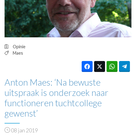
HUISARTSENPOST
PRAKTIJKZAKEN
TARIEVEN
VPHUISARTSEN
MEDISCHE VAKHANDEL
INLOGGEN
Opinie
REGISTRATIE
Maes
Anton Maes: ‘Na bewuste
uitspraak is onderzoek naar
functioneren tuchtcollege
gewenst’
08 jan 2019