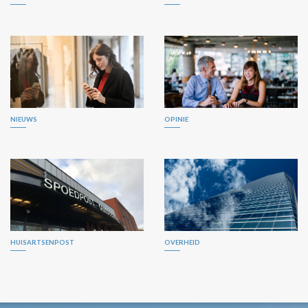
NIEUWS
OPINIE
HUISARTSENPOST
OVERHEID