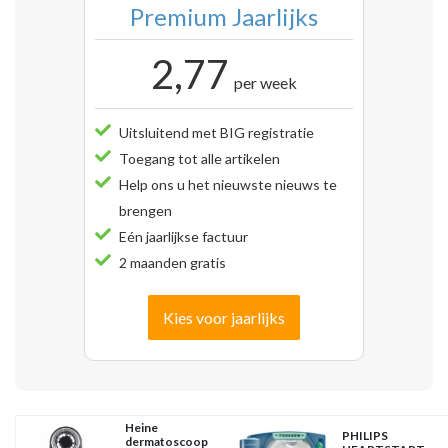
Premium Jaarlijks
2,77
per week
Uitsluitend met BIG registratie
Toegang tot alle artikelen
Help ons u het nieuwste nieuws te
brengen
Eén jaarlijkse factuur
2 maanden gratis
Kies voor jaarlijks
Heine
PHILIPS
dermatoscoop