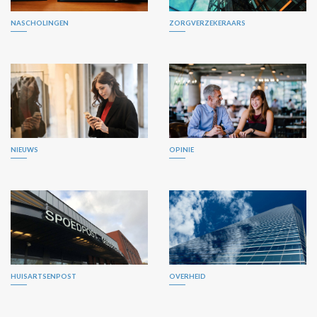
NASCHOLINGEN
ZORGVERZEKERAARS
NIEUWS
OPINIE
HUISARTSENPOST
OVERHEID