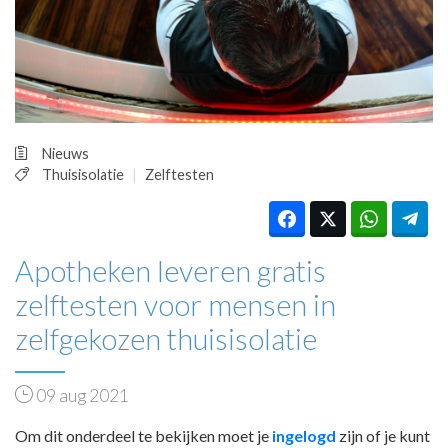
HUISARTSENPOST
PRAKTIJKZAKEN
TARIEVEN
VPHUISARTSEN
MEDISCHE VAKHANDEL
INLOGGEN
Nieuws
REGISTRATIE
Thuisisolatie
Zelftesten
Apotheken leveren gratis
zelftesten voor mensen in
zelfgekozen thuisisolatie
09 aug 2021
Om dit onderdeel te bekijken moet je
ingelogd
zijn of je kunt