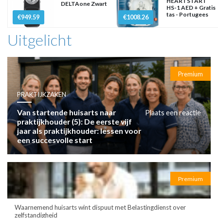
HEARTSTART
DELTAone Zwart
HS-1 AED + Gratis
tas - Portugees
€949.59
€1008.26
Uitgelicht
Premium
PRAKTIJKZAKEN
Van startende huisarts naar
Plaats een reactie
praktijkhouder (5): De eerste vijf
jaar als praktijkhouder: lessen voor
een succesvolle start
Premium
Waarnemend huisarts wint dispuut met Belastingdienst over
zelfstandigheid