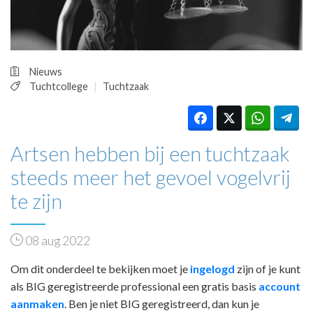
HUISARTSENPOST
PRAKTIJKZAKEN
TARIEVEN
VPHUISARTSEN
Nieuws
MEDISCHE VAKHANDEL
Tuchtcollege
Tuchtzaak
INLOGGEN
REGISTRATIE
Artsen hebben bij een tuchtzaak
steeds meer het gevoel vogelvrij
te zijn
08 aug 2022
Om dit onderdeel te bekijken moet je
ingelogd
zijn of je kunt
als BIG geregistreerde professional een gratis basis
account
aanmaken
. Ben je niet BIG geregistreerd, dan kun je