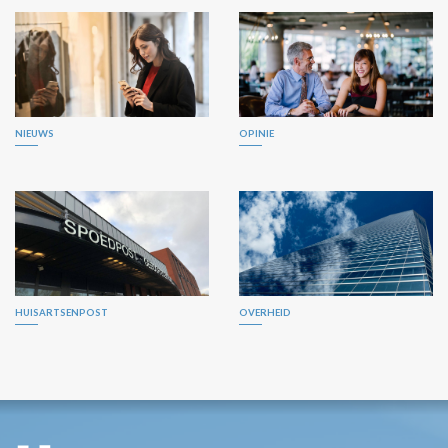
NIEUWS
OPINIE
HUISARTSENPOST
OVERHEID