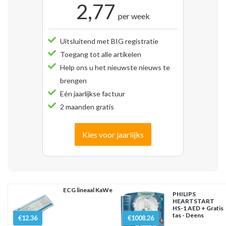
2,77
per week
Uitsluitend met BIG registratie
Toegang tot alle artikelen
Help ons u het nieuwste nieuws te
brengen
Eén jaarlijkse factuur
2 maanden gratis
Kies voor jaarlijks
ECG lineaal KaWe
PHILIPS
HEARTSTART
HS-1 AED + Gratis
tas - Deens
€12.36
€1008.26