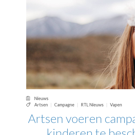
OPINIE
HUISARTSENP
PRAKTIJKZAK
TARIEVEN
VPHUISARTSE
MEDISCHE VAKH
INLOGGEN
REGISTRATIE
Nieuws
Artsen
Campagne
RTL Nieuws
Vapen
Artsen voeren campa
kinderen te bes