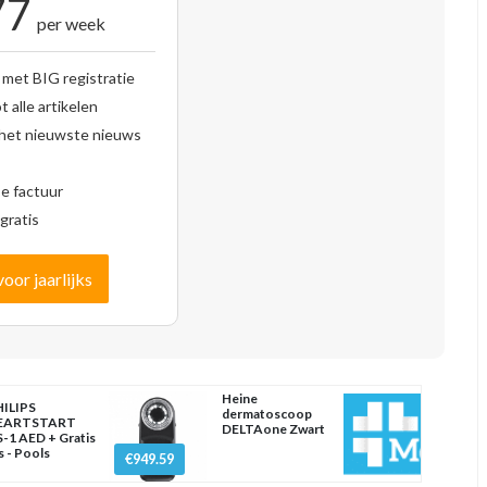
77
per week
 met BIG registratie
 alle artikelen
 het nieuwste nieuws
se factuur
gratis
voor jaarlijks
Heine
ILIPS
dermatoscoop
EARTSTART
DELTAone Zwart
-1 AED + Gratis
s - Pools
€949.59