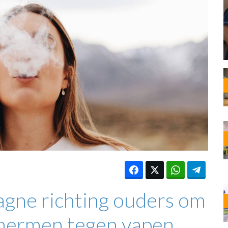
OST
EN
N
ANDEL
gne richting ouders om
chermen tegen vapen