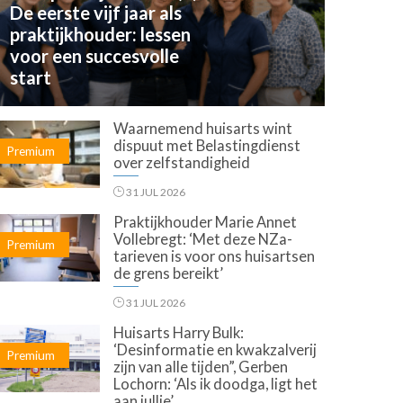
De eerste vijf jaar als
praktijkhouder: lessen
voor een succesvolle
start
Waarnemend huisarts wint
dispuut met Belastingdienst
Premium
over zelfstandigheid
31 JUL 2026
Praktijkhouder Marie Annet
Vollebregt: ‘Met deze NZa-
Premium
tarieven is voor ons huisartsen
de grens bereikt’
31 JUL 2026
Huisarts Harry Bulk:
‘Desinformatie en kwakzalverij
Premium
zijn van alle tijden”, Gerben
Lochorn: ‘Als ik doodga, ligt het
aan jullie’