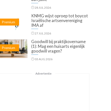
28 JUL 2026
KNMG wijst oproep tot boycot
Israëlische artsenvereniging
Premium
IMA af
27 JUL 2026
Goodwill bij praktijkovername
(1): Mag een huisarts eigenlijk
Premium
goodwill vragen?
03 AUG 2026
Advertentie