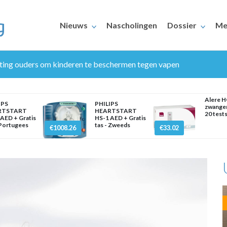
Nieuws
Nascholingen
Dossier
Me
ting ouders om kinderen te beschermen tegen vapen
Alere 
IPS
PHILIPS
zwanger
RTSTART
HEARTSTART
20 test
AED + Gratis
HS-1 AED + Gratis
 Portugees
tas - Zweeds
€1008.26
€33.02
ERAARS