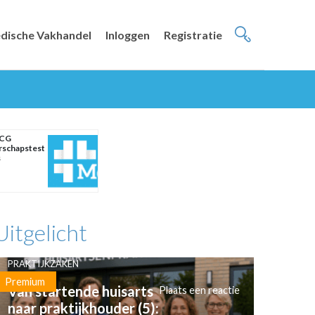
dische Vakhandel
Inloggen
Registratie
HCG
schapstest
s
Uitgelicht
PRAKTIJKZAKEN
Premium
Van startende huisarts
Plaats een reactie
naar praktijkhouder (5):