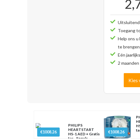
2,
Uitsluitend
Toegang tot
Help ons u
te brengen
Eén jaarlijk
2 maanden 
Kies 
PH
H
PHILIPS
HS
HEARTSTART
ta
€1008.26
€1008.26
HS-1 AED + Gratis
tas - Engels