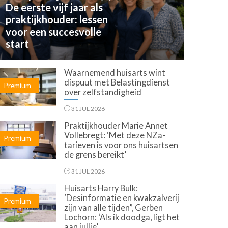
De eerste vijf jaar als
praktijkhouder: lessen
voor een succesvolle
start
Waarnemend huisarts wint
dispuut met Belastingdienst
Premium
over zelfstandigheid
31 JUL 2026
Praktijkhouder Marie Annet
Vollebregt: ‘Met deze NZa-
Premium
tarieven is voor ons huisartsen
de grens bereikt’
31 JUL 2026
Huisarts Harry Bulk:
‘Desinformatie en kwakzalverij
Premium
zijn van alle tijden”, Gerben
Lochorn: ‘Als ik doodga, ligt het
aan jullie’