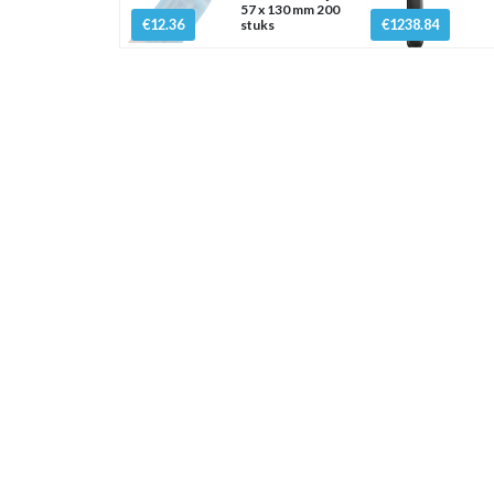
57 x 130 mm 200
€12.36
€1238.84
stuks