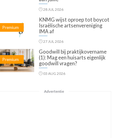
28 JUL 2026
KNMG wijst oproep tot boycot
Israëlische artsenvereniging
Premium
IMA af
27 JUL 2026
Goodwill bij praktijkovername
(1): Mag een huisarts eigenlijk
Premium
goodwill vragen?
03 AUG 2026
Advertentie