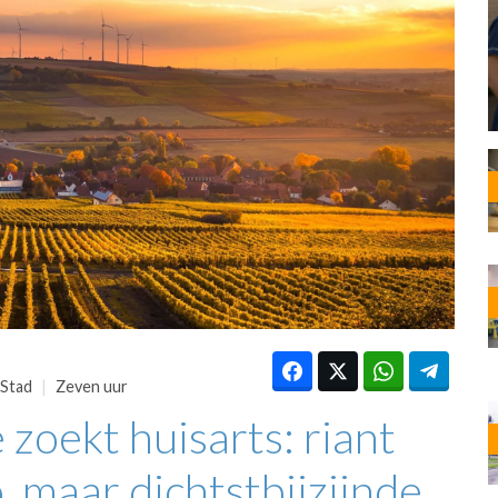
OST
EN
N
ANDEL
Stad
Zeven uur
 zoekt huisarts: riant
o, maar dichtstbijzijnde