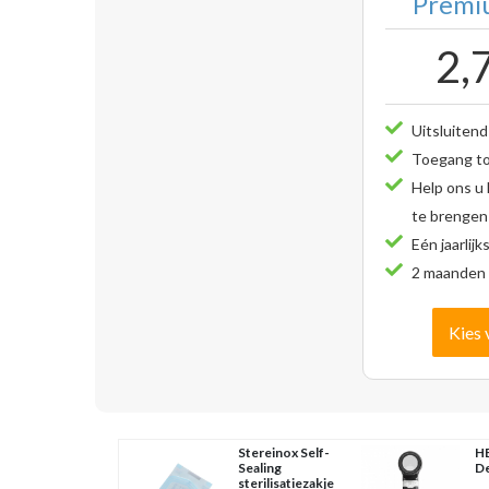
Premiu
2,
Uitsluitend
Toegang tot
Help ons u
te brengen
Eén jaarlijk
2 maanden 
Kies 
Stereinox Self-
HE
Sealing
D
sterilisatiezakje