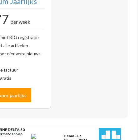
m Jaarlijks
77
per week
 met BIG registratie
 alle artikelen
 het nieuwste nieuws
se factuur
gratis
voor jaarlijks
INE DELTA 30
ermatoscoop
HemoCue