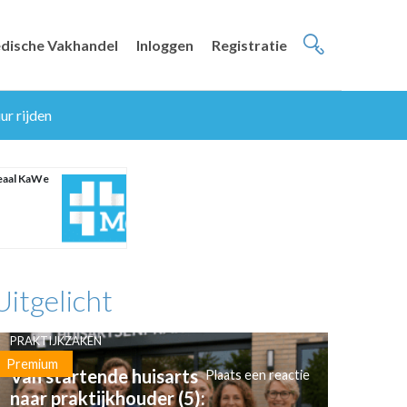
dische Vakhandel
Inloggen
Registratie
ur rijden
eaal KaWe
Uitgelicht
PRAKTIJKZAKEN
Premium
Van startende huisarts
Plaats een reactie
naar praktijkhouder (5):