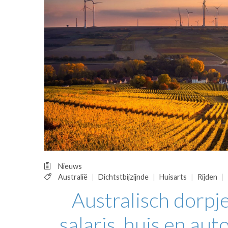
OPINIE
HUISARTSENP
PRAKTIJKZAK
TARIEVEN
VPHUISARTSE
MEDISCHE VAKH
INLOGGEN
REGISTRATIE
Nieuws
Australië
Dichtstbijzijnde
Huisarts
Rijden
Australisch dorpje
salaris, huis en aut