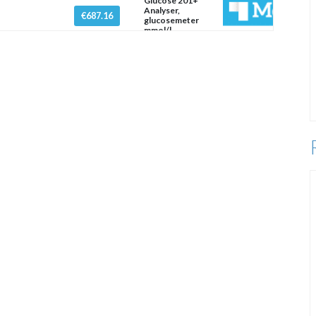
Glucose 201+
Analyser,
€687.16
glucosemeter
mmol/l