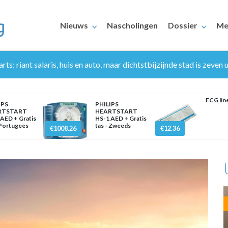
Nieuws
Nascholingen
Dossier
Me
ts: riant salaris, huis en auto, maar dichtstbijzijnde stad is zeven u
ECG lin
IPS
PHILIPS
RTSTART
HEARTSTART
AED + Gratis
HS-1 AED + Gratis
 Portugees
tas - Zweeds
€1008.26
€12.36
ERAARS