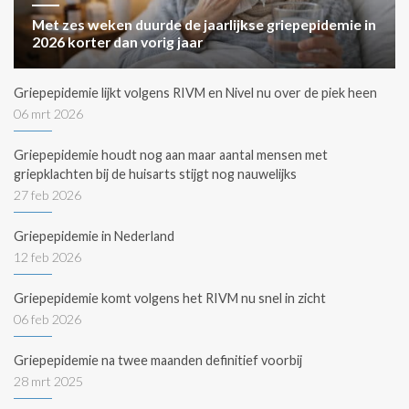
Met zes weken duurde de jaarlijkse griepepidemie in
2026 korter dan vorig jaar
Griepepidemie lijkt volgens RIVM en Nivel nu over de piek heen
06 mrt 2026
Griepepidemie houdt nog aan maar aantal mensen met
griepklachten bij de huisarts stijgt nog nauwelijks
27 feb 2026
Griepepidemie in Nederland
12 feb 2026
Griepepidemie komt volgens het RIVM nu snel in zicht
06 feb 2026
Griepepidemie na twee maanden definitief voorbij
28 mrt 2025