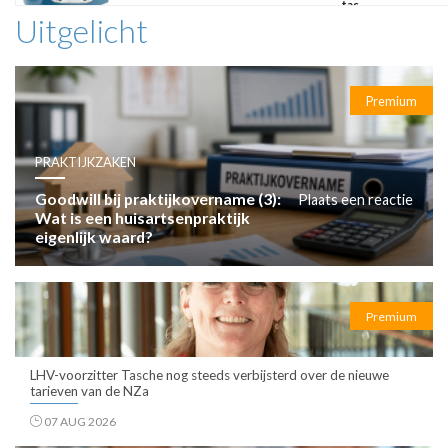
tas
Uitgelicht
Premium
PRAKTIJKZAKEN
Goodwill bij praktijkovername (3):
Plaats een reactie
Wat is een huisartsenpraktijk
eigenlijk waard?
Premium
LHV-voorzitter Tasche nog steeds verbijsterd over de nieuwe
tarieven van de NZa
07 AUG 2026