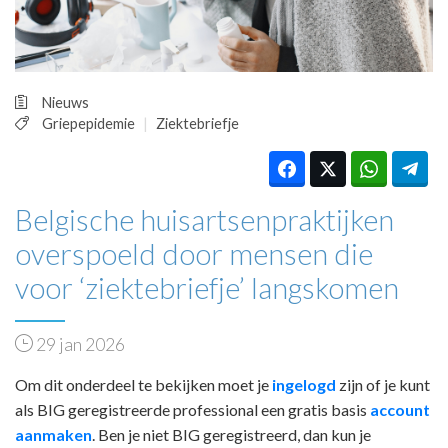
HUISARTSENPOST
PRAKTIJKZAKEN
TARIEVEN
VPHUISARTSEN
Nieuws
MEDISCHE VAKHANDEL
Griepepidemie
Ziektebriefje
INLOGGEN
REGISTRATIE
Belgische huisartsenpraktijken
overspoeld door mensen die
voor ‘ziektebriefje’ langskomen
29 jan 2026
Om dit onderdeel te bekijken moet je
ingelogd
zijn of je kunt
als BIG geregistreerde professional een gratis basis
account
aanmaken
. Ben je niet BIG geregistreerd, dan kun je