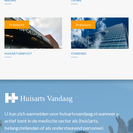
NIEUWS
OPINIE
Premium
Premium
HUISARTSENPOST
OVERHEID
U kun zich aanmelden voor huisartsvandaag.nl wanneer u
actief bent in de medische sector als (huis)arts,
belangstellenden of als ondersteunend personeel.