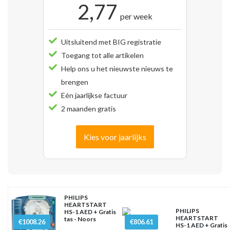
2,77
per week
Uitsluitend met BIG registratie
Toegang tot alle artikelen
Help ons u het nieuwste nieuws te
brengen
Eén jaarlijkse factuur
2 maanden gratis
Kies voor jaarlijks
PHILIPS
HEARTSTART
PHILIPS
HS-1 AED + Gratis
HEARTSTART
tas - Noors
€1008.26
€806.61
HS-1 AED + Gratis