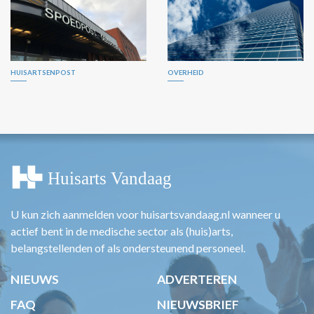
HUISARTSENPOST
OVERHEID
U kun zich aanmelden voor huisartsvandaag.nl wanneer u
actief bent in de medische sector als (huis)arts,
belangstellenden of als ondersteunend personeel.
NIEUWS
ADVERTEREN
FAQ
NIEUWSBRIEF