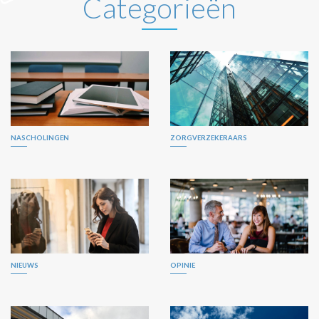
Categorieën
NASCHOLINGEN
ZORGVERZEKERAARS
NIEUWS
OPINIE