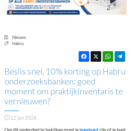
HUISARTSENPOST
PRAKTIJKZAKEN
TARIEVEN
VPHUISARTSEN
MEDISCHE VAKHANDEL
Nieuws
INLOGGEN
Habru
REGISTRATIE
Beslis snel, 10% korting op Habru
onderzoeksbanken: goed
moment om praktijkinventaris te
vernieuwen?
12 jun 2026
Om dit onderdeel te bekijken moet je
ingelogd
zijn of je kunt