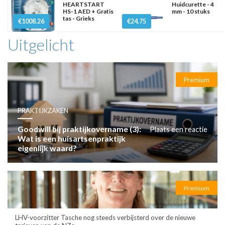
HEARTSTART
Huidcurette - 4
HS-1 AED + Gratis
mm - 10 stuks
tas - Grieks
€1008.26
€24.75
Uitgelicht
Premium
PRAKTIJKZAKEN
Goodwill bij praktijkovername (3):
Plaats een reactie
Wat is een huisartsenpraktijk
eigenlijk waard?
Premium
LHV-voorzitter Tasche nog steeds verbijsterd over de nieuwe