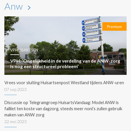
Anw
Premium
VPHUISARTSEN
VPH: ‘Ongelijkheid in de verdeling van de ANW-zorg
is nog een structureel probleem’
Vrees voor sluiting Huisartsenpost Westland tijdens ANW-uren
07 sep 2023
Discussie op Telegramgroep HuisartsVandaag: Model ANW is
failliet ten koste van dagzorg, steeds meer noni’s zullen gebruik
maken van ANW zorg
22 mei 2023