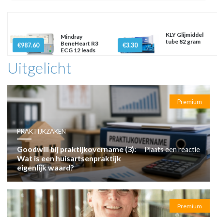
KLY Glijmiddel
Mindray
tube 82 gram
BeneHeart R3
€987.60
€3.30
ECG 12 leads
Uitgelicht
Premium
PRAKTIJKZAKEN
Goodwill bij praktijkovername (3):
Plaats een reactie
Wat is een huisartsenpraktijk
eigenlijk waard?
Premium