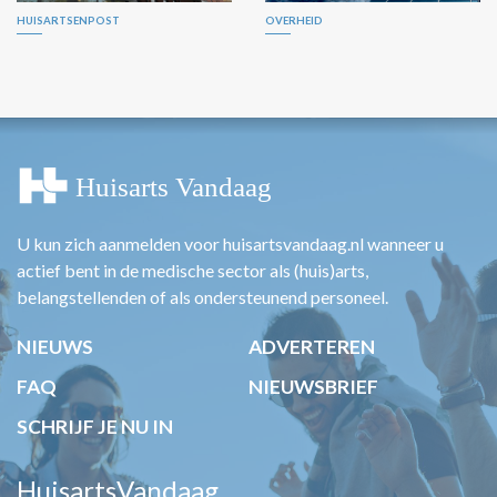
HUISARTSENPOST
OVERHEID
U kun zich aanmelden voor huisartsvandaag.nl wanneer u
actief bent in de medische sector als (huis)arts,
belangstellenden of als ondersteunend personeel.
NIEUWS
ADVERTEREN
FAQ
NIEUWSBRIEF
SCHRIJF JE NU IN
HuisartsVandaag