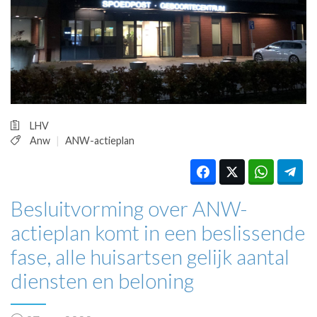
HUISARTSENPOST
PRAKTIJKZAKEN
TARIEVEN
VPHUISARTSEN
MEDISCHE VAKHANDEL
INLOGGEN
REGISTRATIE
LHV
Anw
ANW-actieplan
Besluitvorming over ANW-
actieplan komt in een beslissende
fase, alle huisartsen gelijk aantal
diensten en beloning