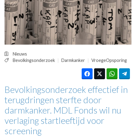
HUISARTSENPOST
PRAKTIJKZAKEN
TARIEVEN
VPHUISARTSEN
MEDISCHE VAKHANDEL
INLOGGEN
REGISTRATIE
Nieuws
Bevolkingsonderzoek
Darmkanker
VroegeOpsporing
Bevolkingsonderzoek effectief in
terugdringen sterfte door
darmkanker. MDL Fonds wil nu
verlaging startleeftijd voor
screening