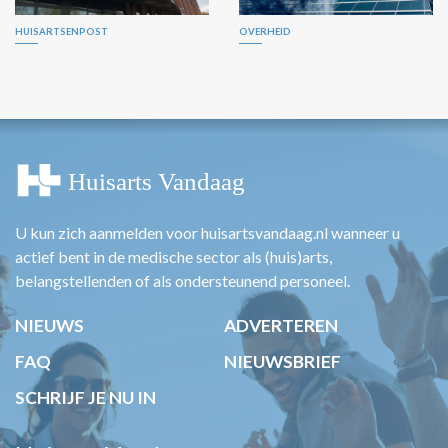
HUISARTSENPOST
OVERHEID
U kun zich aanmelden voor huisartsvandaag.nl wanneer u
actief bent in de medische sector als (huis)arts,
belangstellenden of als ondersteunend personeel.
NIEUWS
ADVERTEREN
FAQ
NIEUWSBRIEF
SCHRIJF JE NU IN