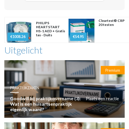
Cleartest® CRP
PHILIPS
20 testen
HEARTSTART
HS-1 AED + Gratis
tas - Duits
€1008.26
€54.95
Uitgelicht
Premium
PRAKTIJKZAKEN
Goodwill bij praktijkovername (3):
Plaats een reactie
Wat is een huisartsenpraktijk
eigenlijk waard?