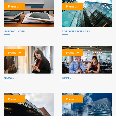
Premium
Premium
NASCHOLINGEN
ZORGVERZEKERAARS
Premium
Premium
NIEUWS
OPINIE
Premium
Premium