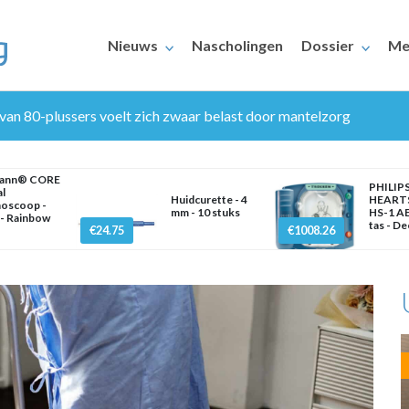
Nieuws
Nascholingen
Dossier
Me
 van 80-plussers voelt zich zwaar belast door mantelzorg
mann® CORE
PHILIP
al
Huidcurette - 4
HEART
hoscoop -
mm - 10 stuks
HS-1 AE
- Rainbow
tas - D
€24.75
€1008.26
ERAARS