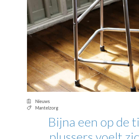
OPINIE
HUISARTSENP
PRAKTIJKZAK
TARIEVEN
VPHUISARTSE
MEDISCHE VAKH
INLOGGEN
REGISTRATIE
Nieuws
Mantelzorg
Bijna een op de t
plussers voelt zi