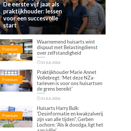
De eerste vijf jaar als
praktijkhouder: lessen
voor een succesvolle
start
Waarnemend huisarts wint
dispuut met Belastingdienst
Premium
over zelfstandigheid
31 JUL 2026
Praktijkhouder Marie Annet
Vollebregt: ‘Met deze NZa-
Premium
tarieven is voor ons huisartsen
de grens bereikt’
31 JUL 2026
Huisarts Harry Bulk:
‘Desinformatie en kwakzalverij
Premium
zijn van alle tijden”, Gerben
Lochorn: ‘Als ik doodga, ligt het
aan jullie’