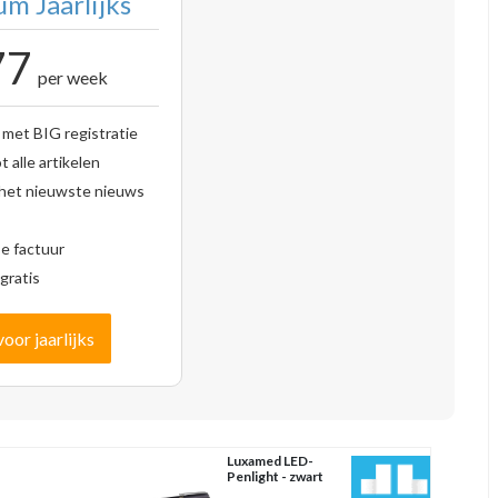
m Jaarlijks
77
per week
 met BIG registratie
 alle artikelen
 het nieuwste nieuws
se factuur
gratis
voor jaarlijks
Luxamed LED-
Penlight - zwart