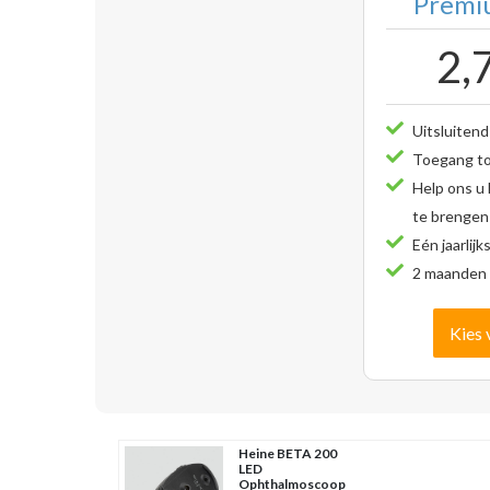
Premiu
2,
Uitsluitend
Toegang tot
Help ons u
te brengen
Eén jaarlijk
2 maanden 
Kies 
Heine BETA 200
LED
Ophthalmoscoop