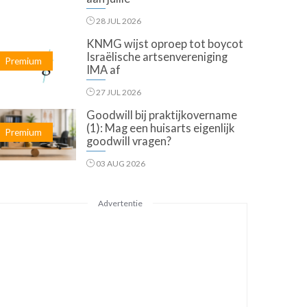
28 JUL 2026
KNMG wijst oproep tot boycot
Israëlische artsenvereniging
Premium
IMA af
27 JUL 2026
Goodwill bij praktijkovername
(1): Mag een huisarts eigenlijk
Premium
goodwill vragen?
03 AUG 2026
Advertentie