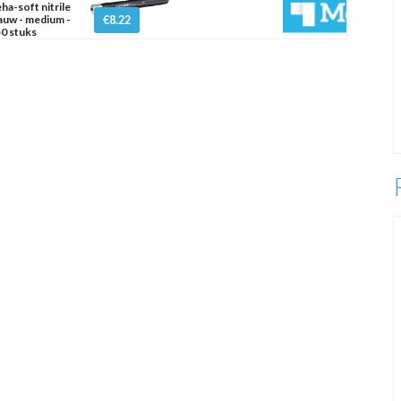
ha-soft nitrile
auw - medium -
€8.22
0 stuks