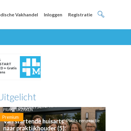
dische Vakhandel
Inloggen
Registratie
S
START
D + Gratis
eens
Uitgelicht
PRAKTIJKZAKEN
Premium
Van startende huisarts
Plaats een reactie
naar praktijkhouder (5):