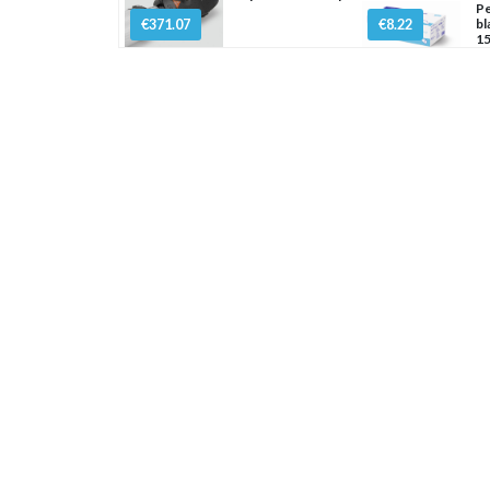
Pe
€371.07
€8.22
bl
15