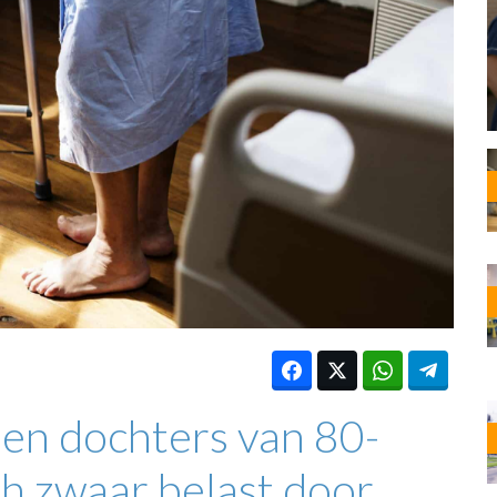
OST
EN
N
ANDEL
ien dochters van 80-
ch zwaar belast door