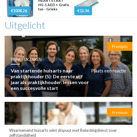
HEARTSTART
HS-1 AED + Gratis
tas - Grieks
€1008.26
€12.36
Uitgelicht
Premium
PRAKTIJKZAKEN
Van startende huisarts naar
Plaats een reactie
praktijkhouder (5): De eerste vijf
jaar als praktijkhouder: lessen voor
een succesvolle start
Premium
Waarnemend huisarts wint dispuut met Belastingdienst over
zelfstandigheid