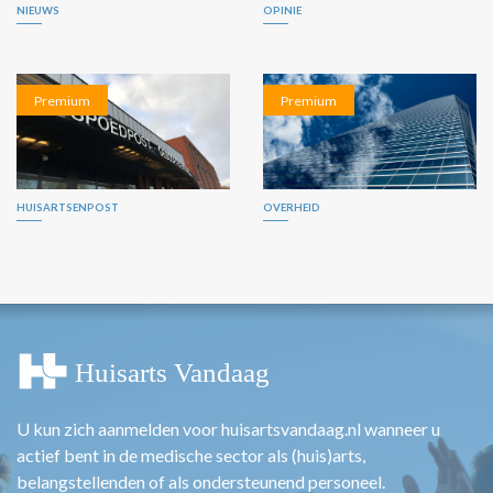
NIEUWS
OPINIE
Premium
Premium
HUISARTSENPOST
OVERHEID
U kun zich aanmelden voor huisartsvandaag.nl wanneer u
actief bent in de medische sector als (huis)arts,
belangstellenden of als ondersteunend personeel.