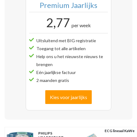
Premium Jaarlijks
2,77
per week
Uitsluitend met BIG registratie
Toegang tot alle artikelen
Help ons u het nieuwste nieuws te
brengen
Eén jaarlijkse factuur
2 maanden gratis
Kies voor jaarlijks
ECG lineaal KaWe
PHILIPS