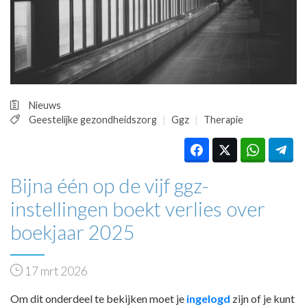
HUISARTSENPOST
PRAKTIJKZAKEN
TARIEVEN
VPHUISARTSEN
MEDISCHE VAKHANDEL
INLOGGEN
Nieuws
REGISTRATIE
Geestelijke gezondheidszorg
Ggz
Therapie
Bijna één op de vijf ggz-
instellingen boekt verlies over
boekjaar 2025
17 mrt 2026
Om dit onderdeel te bekijken moet je
ingelogd
zijn of je kunt