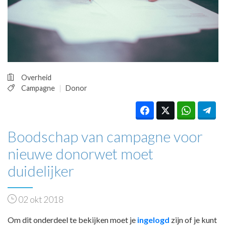
HUISARTSENPOST
PRAKTIJKZAKEN
TARIEVEN
VPHUISARTSEN
MEDISCHE VAKHANDEL
INLOGGEN
Overheid
REGISTRATIE
Campagne
Donor
Boodschap van campagne voor
nieuwe donorwet moet
duidelijker
02 okt 2018
Om dit onderdeel te bekijken moet je
ingelogd
zijn of je kunt