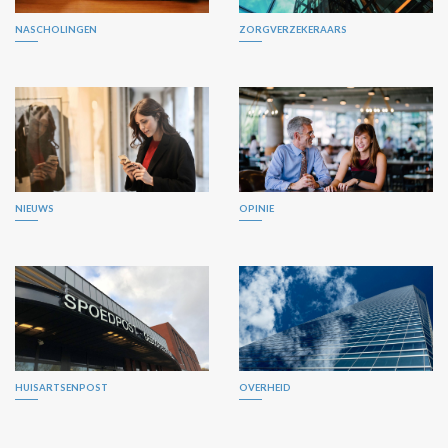
NASCHOLINGEN
ZORGVERZEKERAARS
NIEUWS
OPINIE
HUISARTSENPOST
OVERHEID