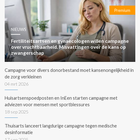
Premium
NIEUWS
Fertiliteitsartsen en gynaecologen willen campagne
over vruchtbaarheid. Misvattingen over de kans op
zwangerschap
Campagne voor divers donorbestand moet kansenongelijkheid in
de zorg verkleinen
04 mrt 2026
Huisartsenspoedposten en InEen starten campagne met
adviezen voor mensen met sportblessures
18 sep 2025
Thuisarts lanceert langdurige campagne tegen medische
desinformatie
17 sep 2025