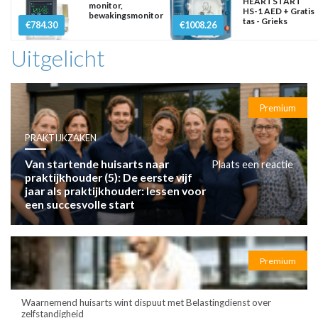
HEARTSTART
monitor,
HS-1 AED + Gratis
bewakingsmonitor
tas - Grieks
€784.30
€1008.26
Uitgelicht
Premium
PRAKTIJKZAKEN
Van startende huisarts naar
Plaats een reactie
praktijkhouder (5): De eerste vijf
jaar als praktijkhouder: lessen voor
een succesvolle start
Premium
Waarnemend huisarts wint dispuut met Belastingdienst over
zelfstandigheid