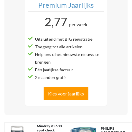
Premium Jaarlijks
2,77
per week
Uitsluitend met BIG registratie
Toegang tot alle artikelen
Help ons u het nieuwste nieuws te
brengen
Eén jaarlijkse factuur
2 maanden gratis
Kies voor jaarlijks
Mindray VS600
PHILIPS
spot check