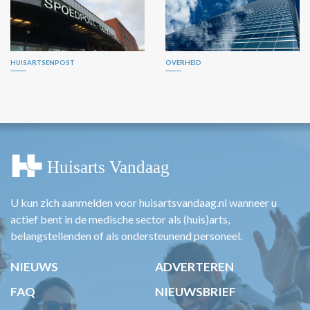
HUISARTSENPOST
OVERHEID
U kun zich aanmelden voor huisartsvandaag.nl wanneer u
actief bent in de medische sector als (huis)arts,
belangstellenden of als ondersteunend personeel.
NIEUWS
ADVERTEREN
FAQ
NIEUWSBRIEF