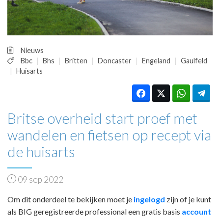
HUISARTSENPOST
PRAKTIJKZAKEN
TARIEVEN
VPHUISARTSEN
Nieuws
MEDISCHE VAKHANDEL
Bbc
Bhs
Britten
Doncaster
Engeland
Gaulfeld
INLOGGEN
Huisarts
REGISTRATIE
Britse overheid start proef met
wandelen en fietsen op recept via
de huisarts
09 sep 2022
Om dit onderdeel te bekijken moet je
ingelogd
zijn of je kunt
als BIG geregistreerde professional een gratis basis
account