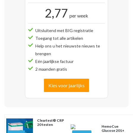
2,77
per week
Uitsluitend met BIG registratie
Toegang tot alle artikelen
Help ons u het nieuwste nieuws te
brengen
Eén jaarlijkse factuur
2 maanden gratis
Kies voor jaarlijks
Cleartest® CRP
20 testen
HemoCue
Glucose 201+