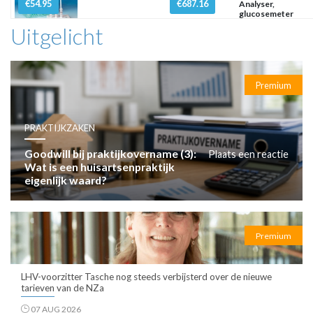
€54.95
€687.16
Analyser,
glucosemeter
mmol/l
Uitgelicht
Premium
PRAKTIJKZAKEN
Goodwill bij praktijkovername (3):
Plaats een reactie
Wat is een huisartsenpraktijk
eigenlijk waard?
Premium
LHV-voorzitter Tasche nog steeds verbijsterd over de nieuwe
tarieven van de NZa
07 AUG 2026