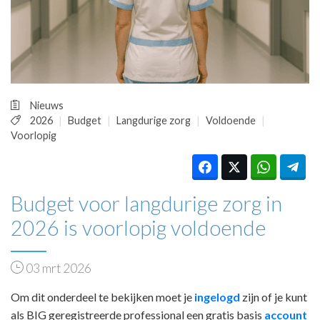
HUISARTSENPOST
PRAKTIJKZAKEN
TARIEVEN
VPHUISARTSEN
MEDISCHE VAKHANDEL
INLOGGEN
Nieuws
REGISTRATIE
2026
Budget
Langdurige zorg
Voldoende
Voorlopig
Budget voor langdurige zorg in
2026 is voorlopig voldoende
03 mrt 2026
Om dit onderdeel te bekijken moet je
ingelogd
zijn of je kunt
als BIG geregistreerde professional een gratis basis
account