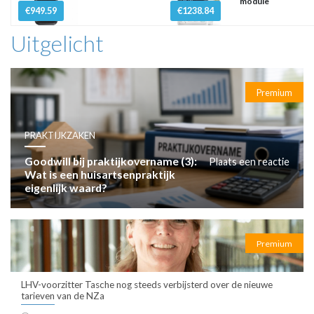
module
€949.59
€1238.84
Uitgelicht
Premium
PRAKTIJKZAKEN
Goodwill bij praktijkovername (3):
Plaats een reactie
Wat is een huisartsenpraktijk
eigenlijk waard?
Premium
LHV-voorzitter Tasche nog steeds verbijsterd over de nieuwe
tarieven van de NZa