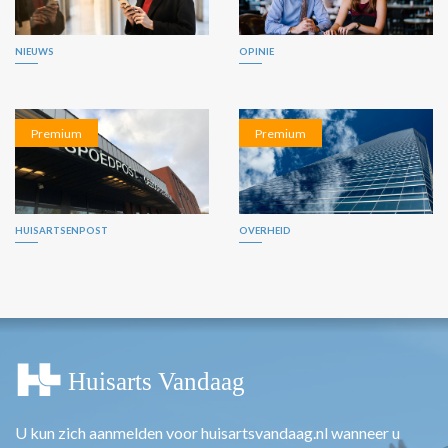
NIEUWS
OPINIE
Premium
Premium
HUISARTSENPOST
OVERHEID
U kun zich aanmelden voor huisartsvandaag.nl wanneer u