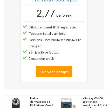
2,77
per week
Uitsluitend met BIG registratie
Toegang tot alle artikelen
Help ons u het nieuwste nieuws te
brengen
Eén jaarlijkse factuur
2 maanden gratis
Kies voor jaarlijks
Heine
Mindray VS600
dermatoscoop
spot check
DELTAone Zwart
monitor met SpO2