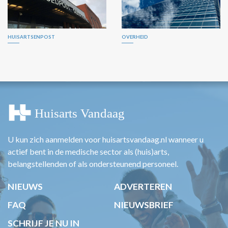
HUISARTSENPOST
OVERHEID
U kun zich aanmelden voor huisartsvandaag.nl wanneer u
actief bent in de medische sector als (huis)arts,
belangstellenden of als ondersteunend personeel.
NIEUWS
ADVERTEREN
FAQ
NIEUWSBRIEF
SCHRIJF JE NU IN