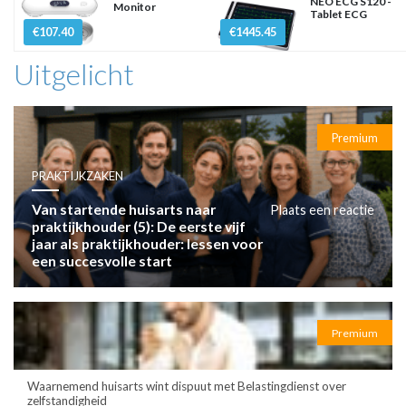
NEO ECG S120 -
Monitor
Tablet ECG
€107.40
€1445.45
Uitgelicht
Premium
PRAKTIJKZAKEN
Van startende huisarts naar
Plaats een reactie
praktijkhouder (5): De eerste vijf
jaar als praktijkhouder: lessen voor
een succesvolle start
Premium
Waarnemend huisarts wint dispuut met Belastingdienst over
zelfstandigheid