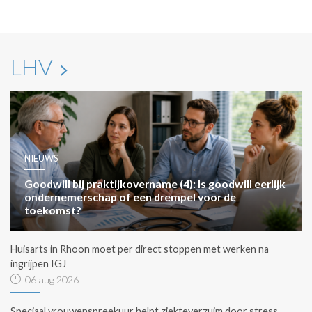
LHV
NIEUWS
Goodwill bij praktijkovername (4): Is goodwill eerlijk
ondernemerschap of een drempel voor de
toekomst?
Huisarts in Rhoon moet per direct stoppen met werken na
ingrijpen IGJ
06 aug 2026
Speciaal vrouwenspreekuur helpt ziekteverzuim door stress