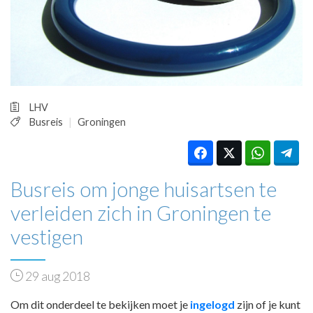
HUISARTSENPOST
PRAKTIJKZAKEN
TARIEVEN
VPHUISARTSEN
MEDISCHE VAKHANDEL
INLOGGEN
LHV
REGISTRATIE
Busreis
Groningen
Busreis om jonge huisartsen te
verleiden zich in Groningen te
vestigen
29 aug 2018
Om dit onderdeel te bekijken moet je
ingelogd
zijn of je kunt