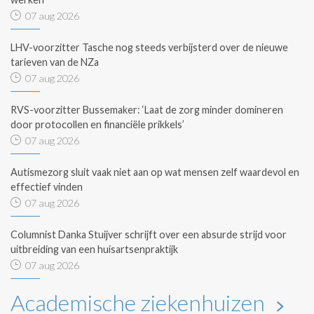
07 aug 2026
LHV-voorzitter Tasche nog steeds verbijsterd over de nieuwe
tarieven van de NZa
07 aug 2026
RVS-voorzitter Bussemaker: ‘Laat de zorg minder domineren
door protocollen en financiële prikkels’
07 aug 2026
Autismezorg sluit vaak niet aan op wat mensen zelf waardevol en
effectief vinden
07 aug 2026
Columnist Danka Stuijver schrijft over een absurde strijd voor
uitbreiding van een huisartsenpraktijk
07 aug 2026
Academische ziekenhuizen