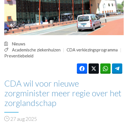
HUISARTSENPOST
PRAKTIJKZAKEN
TARIEVEN
VPHUISARTSEN
MEDISCHE VAKHANDEL
INLOGGEN
Nieuws
REGISTRATIE
Academische ziekenhuizen
CDA verkiezingsprogramma
Preventiebeleid
CDA wil voor nieuwe
zorgminister meer regie over het
zorglandschap
27 aug 2025