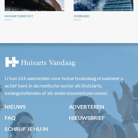
HUISARTSENPOST
OVERHEID
U kun zich aanmelden voor huisartsvandaag.nl wanneer u
actief bent in de medische sector als (huis)arts,
belangstellenden of als ondersteunend personeel.
NIEUWS
ADVERTEREN
FAQ
NIEUWSBRIEF
SCHRIJF JE NU IN