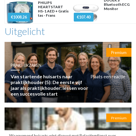
DUOEK S
PHILIPS
Bluetooth ECG
HEARTSTART
Monitor
HS-1 AED + Gratis
tas - Frans
€1008.26
€107.40
Uitgelicht
Premium
PRAKTIJKZAKEN
Van startende huisarts naar
Plaats een reactie
praktijkhouder (5): De eerste vijf
jaar als praktijkhouder: lessen voor
een succesvolle start
Premium
Waarnemend huisarts wint dispuut met Belastingdienst over