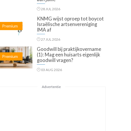
28 JUL 2026
KNMG wijst oproep tot boycot
Israëlische artsenvereniging
Premium
IMA af
27 JUL 2026
Goodwill bij praktijkovername
(1): Mag een huisarts eigenlijk
Premium
goodwill vragen?
03 AUG 2026
Advertentie