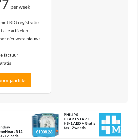
77
per week
 met BIG registratie
 alle artikelen
 het nieuwste nieuws
se factuur
gratis
voor jaarlijks
PHILIPS
HEARTSTART
HS-1 AED + Gratis
ndray
tas - Zweeds
neHeart R12
€1008.26
G 12 leads