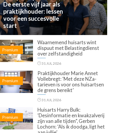
De eerste vijf jaar als
praktijkhouder: lessen
voor een succesvolle
start
Waarnemend huisarts wint
dispuut met Belastingdienst
Premium
over zelfstandigheid
31 JUL 2026
Praktijkhouder Marie Annet
Vollebregt: ‘Met deze NZa-
Premium
tarieven is voor ons huisartsen
de grens bereikt’
31 JUL 2026
Huisarts Harry Bulk:
‘Desinformatie en kwakzalverij
Premium
zijn van alle tijden”, Gerben
Lochorn: ‘Als ik doodga, ligt het
aan jullie’