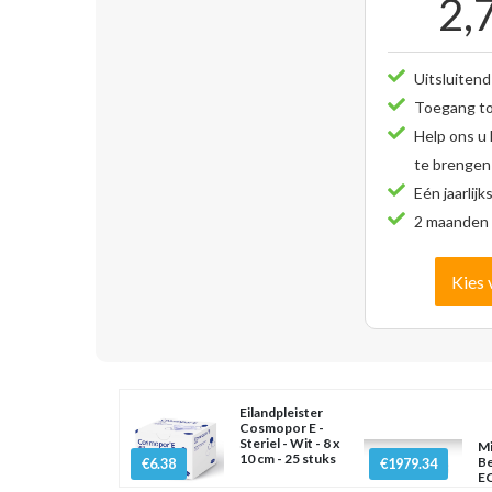
2,
Uitsluitend
Toegang tot
Help ons u
te brengen
Eén jaarlijk
2 maanden 
Kies 
Eilandpleister
Cosmopor E -
Steriel - Wit - 8 x
Mi
10 cm - 25 stuks
Be
€6.38
€1979.34
EC