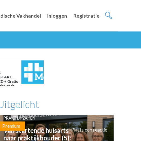
dische Vakhandel
Inloggen
Registratie
S
START
D + Gratis
ederlands
Uitgelicht
PRAKTIJKZAKEN
Premium
Van startende huisarts
Plaats een reactie
naar praktijkhouder (5):