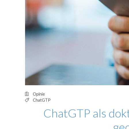
OPINIE
HUISARTSENP
PRAKTIJKZAK
TARIEVEN
VPHUISARTSE
MEDISCHE VAKH
INLOGGEN
REGISTRATIE
Opinie
ChatGTP
ChatGTP als dokt
ge