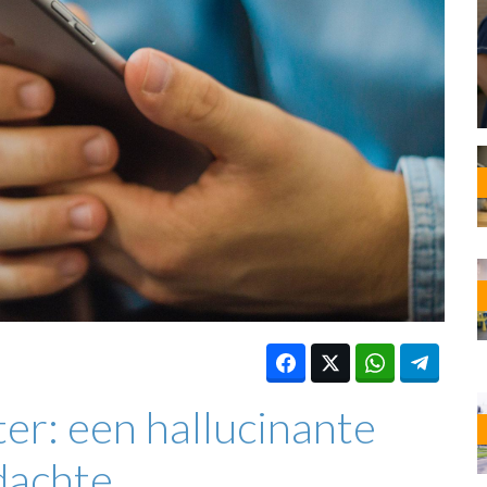
OST
EN
N
ANDEL
er: een hallucinante
dachte