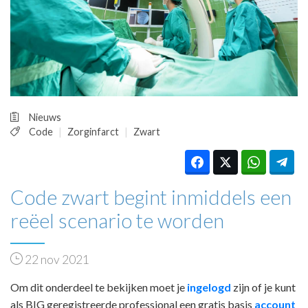
HUISARTSENPOST
PRAKTIJKZAKEN
TARIEVEN
VPHUISARTSEN
MEDISCHE VAKHANDEL
INLOGGEN
REGISTRATIE
Nieuws
Code
Zorginfarct
Zwart
Code zwart begint inmiddels een
reëel scenario te worden
22 nov 2021
Om dit onderdeel te bekijken moet je
ingelogd
zijn of je kunt
als BIG geregistreerde professional een gratis basis
account