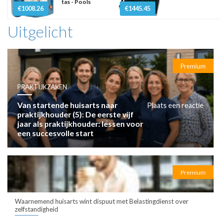
tas - Pools
€1008.26
€1445.45
Uitgelicht
Premium
PRAKTIJKZAKEN
Van startende huisarts naar
Plaats een reactie
praktijkhouder (5): De eerste vijf
jaar als praktijkhouder: lessen voor
een succesvolle start
Premium
Waarnemend huisarts wint dispuut met Belastingdienst over
zelfstandigheid