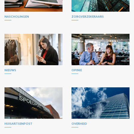
NASCHOLINGEN
ZORGVERZEKERAARS
NIEUWS
OPINIE
HUISARTSENPOST
OVERHEID