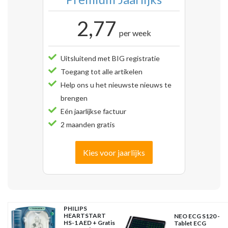
2,77
per week
Uitsluitend met BIG registratie
Toegang tot alle artikelen
Help ons u het nieuwste nieuws te
brengen
Eén jaarlijkse factuur
2 maanden gratis
Kies voor jaarlijks
PHILIPS
HEARTSTART
NEO ECG S120 -
HS-1 AED + Gratis
Tablet ECG