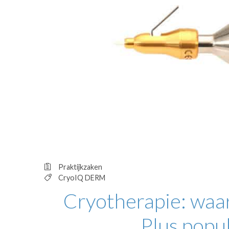
OPINIE
HUISARTSENP
PRAKTIJKZAK
TARIEVEN
VPHUISARTSE
MEDISCHE VAKH
INLOGGEN
REGISTRATIE
Praktijkzaken
CryoIQ DERM
Cryotherapie: wa
Plus popu