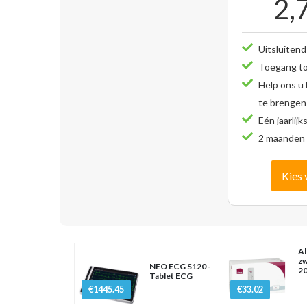
2,
Uitsluitend
Toegang tot
Help ons u
te brengen
Eén jaarlijk
2 maanden 
Kies 
Al
zw
NEO ECG S120 -
20
Tablet ECG
€1445.45
€33.02