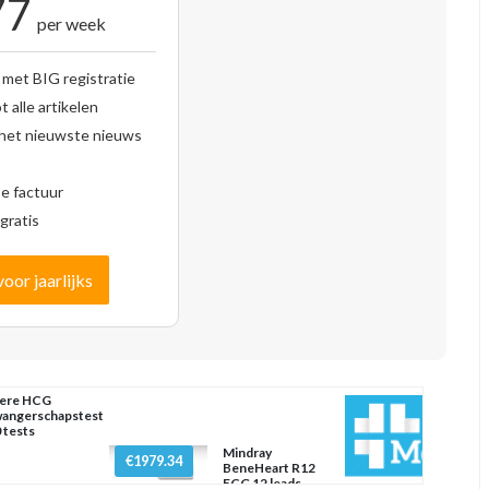
77
per week
 met BIG registratie
 alle artikelen
 het nieuwste nieuws
se factuur
gratis
voor jaarlijks
ere HCG
angerschapstest
 tests
Mindray
€1979.34
BeneHeart R12
ECG 12 leads