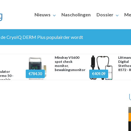
Nieuws
Nascholingen
Dossier
Me
 de CryoIQ DERM Plus populairder wordt
Mindray VS600
Littma
spot check
Digital
monitor,
Stethos
bewakingsmonitor
8572 - 
ulator
€784.30
€409.09
rmo 50 -
ERAARS
polair