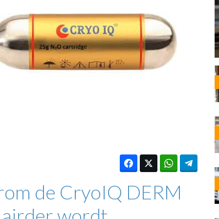
OST
EN
N
ANDEL
arom de CryoIQ DERM
lairder wordt