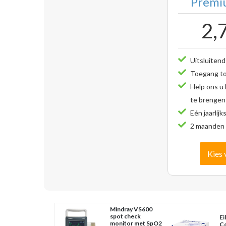
Premiu
2,
Uitsluitend
Toegang tot
Help ons u
te brengen
Eén jaarlijk
2 maanden 
Kies 
Mindray VS600
spot check
Ei
monitor met SpO2
Co