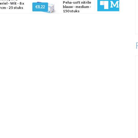
Peha-soft nitrile
eriel - Wit - 8 x
€8.22
blauw - medium -
 cm - 25 stuks
150 stuks