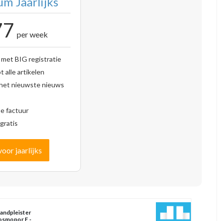
m Jaarlijks
77
per week
 met BIG registratie
 alle artikelen
 het nieuwste nieuws
se factuur
gratis
voor jaarlijks
landpleister
smopor E -