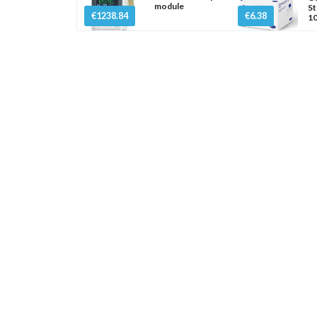
module
St
€1238.84
€6.38
10