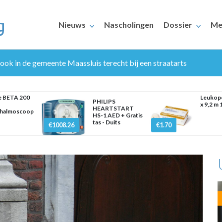
Nieuws
Nascholingen
Dossier
Me
ook in de gemeente Maassluis terecht bij een straatarts
e BETA 200
Leukopo
PHILIPS
x 9,2 m 
HEARTSTART
halmoscoop
HS-1 AED + Gratis
tas - Duits
€1008.26
€1.70
ERAARS