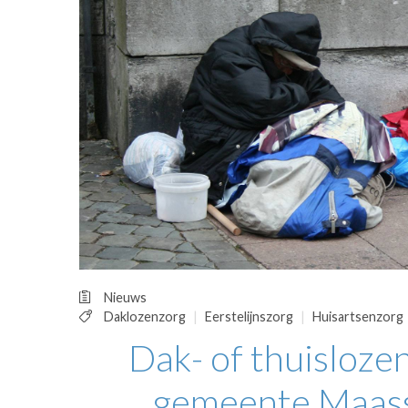
OPINIE
HUISARTSENP
PRAKTIJKZAK
TARIEVEN
VPHUISARTSE
MEDISCHE VAKH
INLOGGEN
REGISTRATIE
Nieuws
Daklozenzorg
Eerstelijnszorg
Huisartsenzorg
Dak- of thuisloze
gemeente Maassl