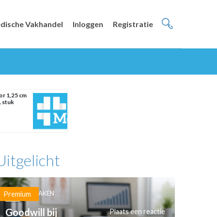
dische Vakhandel
Inloggen
Registratie
r 1,25 cm
1 stuk
Uitgelicht
PRAKTIJKZAKEN
Premium
Goodwill bij
Plaats een reactie