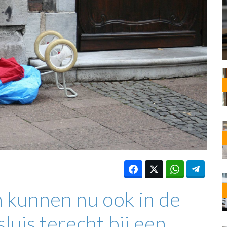
OST
EN
N
ANDEL
n kunnen nu ook in de
uis terecht bij een