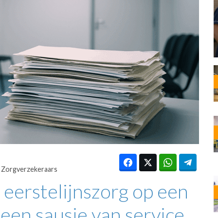
OST
EN
N
ANDEL
Zorgverzekeraars
 eerstelijnszorg op een
een sausje van service