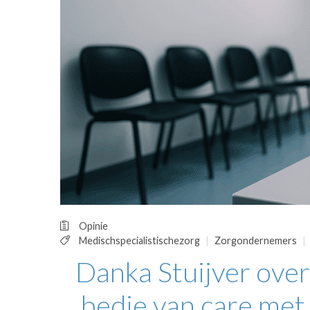
OPINIE
HUISARTSENP
PRAKTIJKZAK
TARIEVEN
VPHUISARTSE
MEDISCHE VAKH
INLOGGEN
REGISTRATIE
Opinie
Medischspecialistischezorg
Zorgondernemers
Danka Stuijver over
bedje van care met 