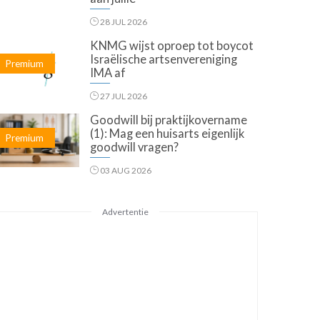
28 JUL 2026
KNMG wijst oproep tot boycot
Israëlische artsenvereniging
Premium
IMA af
27 JUL 2026
Goodwill bij praktijkovername
(1): Mag een huisarts eigenlijk
Premium
goodwill vragen?
03 AUG 2026
Advertentie