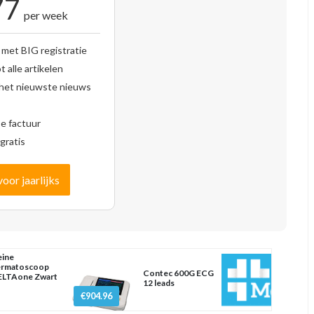
77
per week
 met BIG registratie
 alle artikelen
 het nieuwste nieuws
se factuur
gratis
voor jaarlijks
ine
ermatoscoop
Contec 600G ECG
ELTAone Zwart
12 leads
€904.96