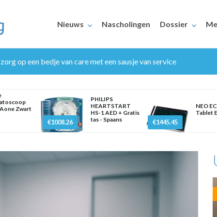
Nieuws
Nascholingen
Dossier
Me
szorg op een bedje van care met een sausje van service
e
PHILIPS
atoscoop
HEARTSTART
NEO EC
Aone Zwart
HS-1 AED + Gratis
Tablet 
tas - Spaans
€1008.26
€1445.45
ERAARS