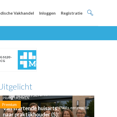
dische Vakhandel
Inloggen
Registratie
G S120 -
ECG
Uitgelicht
PRAKTIJKZAKEN
Premium
Van startende huisarts
Plaats een reactie
naar praktijkhouder (5):