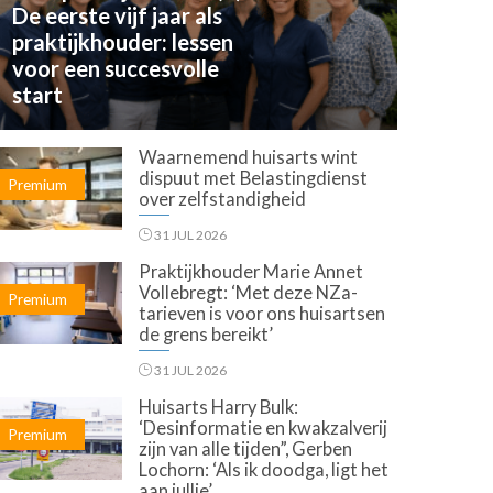
De eerste vijf jaar als
praktijkhouder: lessen
voor een succesvolle
start
Waarnemend huisarts wint
dispuut met Belastingdienst
Premium
over zelfstandigheid
31 JUL 2026
Praktijkhouder Marie Annet
Vollebregt: ‘Met deze NZa-
Premium
tarieven is voor ons huisartsen
de grens bereikt’
31 JUL 2026
Huisarts Harry Bulk:
‘Desinformatie en kwakzalverij
Premium
zijn van alle tijden”, Gerben
Lochorn: ‘Als ik doodga, ligt het
aan jullie’