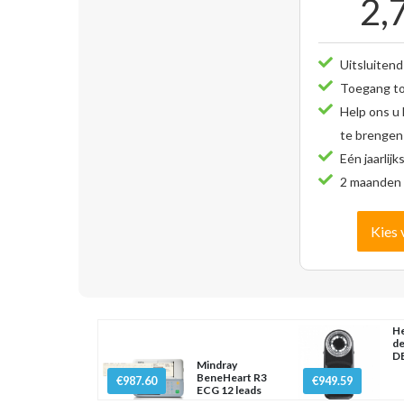
2,
Uitsluitend
Toegang tot
Help ons u
te brengen
Eén jaarlijk
2 maanden 
Kies 
He
d
D
Mindray
BeneHeart R3
€987.60
€949.59
ECG 12 leads