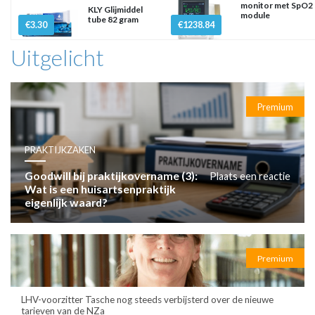
monitor met SpO2
KLY Glijmiddel
module
tube 82 gram
€3.30
€1238.84
Uitgelicht
Premium
PRAKTIJKZAKEN
Goodwill bij praktijkovername (3):
Plaats een reactie
Wat is een huisartsenpraktijk
eigenlijk waard?
Premium
LHV-voorzitter Tasche nog steeds verbijsterd over de nieuwe
tarieven van de NZa