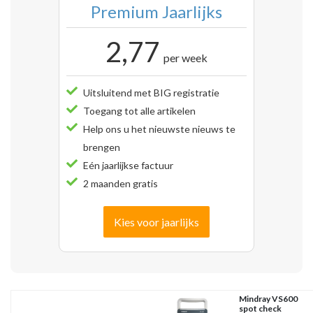
Premium Jaarlijks
2,77
per week
Uitsluitend met BIG registratie
Toegang tot alle artikelen
Help ons u het nieuwste nieuws te
brengen
Eén jaarlijkse factuur
2 maanden gratis
Kies voor jaarlijks
Mindray VS600
spot check