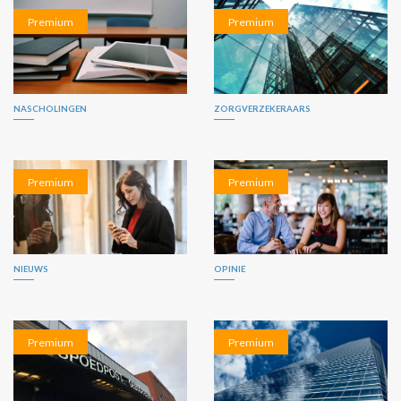
Premium
Premium
NASCHOLINGEN
ZORGVERZEKERAARS
Premium
Premium
NIEUWS
OPINIE
Premium
Premium