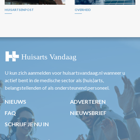
HUISARTSENPOST
OVERHEID
U kun zich aanmelden voor huisartsvandaag.nl wanneer u
actief bent in de medische sector als (huis)arts,
belangstellenden of als ondersteunend personeel.
NIEUWS
ADVERTEREN
FAQ
NIEUWSBRIEF
SCHRIJF JE NU IN