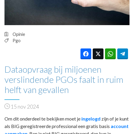
HUISARTSENPOST
PRAKTIJKZAKEN
TARIEVEN
VPHUISARTSEN
MEDISCHE VAKHANDEL
Opinie
Pgo
INLOGGEN
REGISTRATIE
Dataopvraag bij miljoenen
verslindende PGOs faalt in ruim
helft van gevallen
15 nov 2024
Om dit onderdeel te bekijken moet je
ingelogd
zijn of je kunt
als BIG geregistreerde professional een gratis basis
account
aanmaken
. Ben je niet BIG geregistreerd, dan kun je