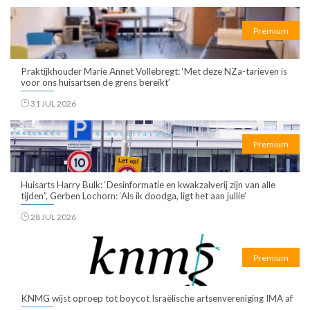
Premium
Praktijkhouder Marie Annet Vollebregt: ‘Met deze NZa-tarieven is
voor ons huisartsen de grens bereikt’
31 JUL 2026
Premium
Huisarts Harry Bulk: ‘Desinformatie en kwakzalverij zijn van alle
tijden”, Gerben Lochorn: ‘Als ik doodga, ligt het aan jullie’
28 JUL 2026
Premium
KNMG wijst oproep tot boycot Israëlische artsenvereniging IMA af