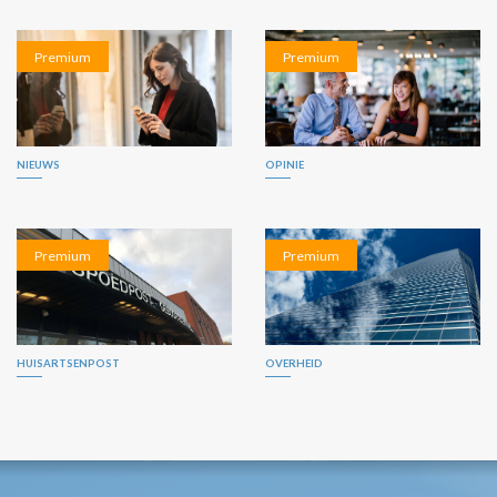
Premium
Premium
NIEUWS
OPINIE
Premium
Premium
HUISARTSENPOST
OVERHEID