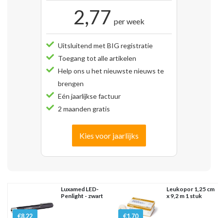
2,77
per week
Uitsluitend met BIG registratie
Toegang tot alle artikelen
Help ons u het nieuwste nieuws te
brengen
Eén jaarlijkse factuur
2 maanden gratis
Kies voor jaarlijks
Luxamed LED-
Leukopor 1,25 cm
Penlight - zwart
x 9,2 m 1 stuk
€8.22
€1.70