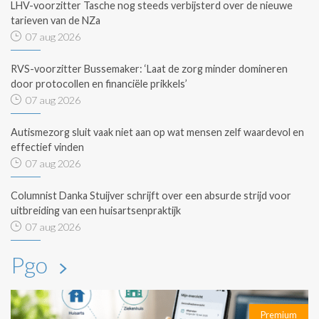
LHV-voorzitter Tasche nog steeds verbijsterd over de nieuwe
tarieven van de NZa
07 aug 2026
RVS-voorzitter Bussemaker: ‘Laat de zorg minder domineren
door protocollen en financiële prikkels’
07 aug 2026
Autismezorg sluit vaak niet aan op wat mensen zelf waardevol en
effectief vinden
07 aug 2026
Columnist Danka Stuijver schrijft over een absurde strijd voor
uitbreiding van een huisartsenpraktijk
07 aug 2026
Pgo
Premium