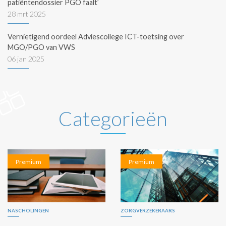
patiëntendossier PGO faalt’
28 mrt 2025
Vernietigend oordeel Adviescollege ICT-toetsing over
MGO/PGO van VWS
06 jan 2025
Categorieën
Premium
Premium
NASCHOLINGEN
ZORGVERZEKERAARS