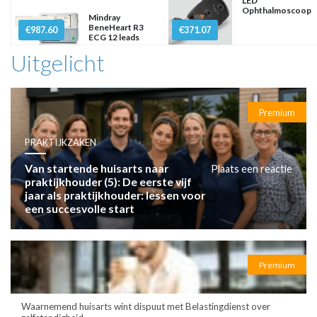
LED
Ophthalmoscoop
Mindray
BeneHeart R3
€987.60
€371.07
ECG 12 leads
Uitgelicht
Premium
PRAKTIJKZAKEN
Van startende huisarts naar
Plaats een reactie
praktijkhouder (5): De eerste vijf
jaar als praktijkhouder: lessen voor
een succesvolle start
Premium
Waarnemend huisarts wint dispuut met Belastingdienst over