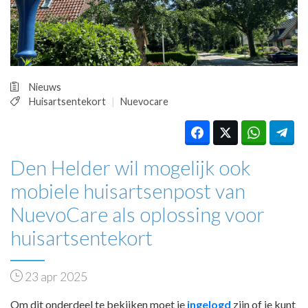
HUISARTSENPOST
PRAKTIJKZAKEN
TARIEVEN
VPHUISARTSEN
MEDISCHE VAKHANDEL
Nieuws
INLOGGEN
Huisartsentekort
Nuevocare
REGISTRATIE
Den Helder wil mogelijk ook
mobiele huisartsenpost van
NuevoCare als oplossing voor
huisartsentekort
23 apr 2025
Om dit onderdeel te bekijken moet je
ingelogd
zijn of je kunt