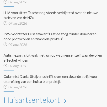
07 aug 2026
LHV-voorzitter Tasche nog steeds verbijsterd over de nieuwe
tarieven van de NZa
07 aug 2026
RVS-voorzitter Bussemaker: ‘Laat de zorg minder domineren
door protocollen en financiële prikkels’
07 aug 2026
Autismezorg sluit vaak niet aan op wat mensen zelf waardevol en
effectief vinden
07 aug 2026
Columnist Danka Stuijver schrijft over een absurde strijd voor
uitbreiding van een huisartsenpraktijk
07 aug 2026
Huisartsentekort