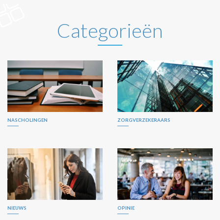
Categorieën
NASCHOLINGEN
ZORGVERZEKERAARS
NIEUWS
OPINIE