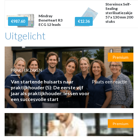
Stereinox Self-
Sealing
sterilisatiezakje
Mindray
57 x 130 mm 200
BeneHeart R3
€987.60
€12.36
stuks
ECG 12 leads
Uitgelicht
Premium
PRAKTIJKZAKEN
Van startende huisarts naar
Plaats een reactie
praktijkhouder (5): De eerste vijf
jaar als praktijkhouder: lessen voor
een succesvolle start
Premium