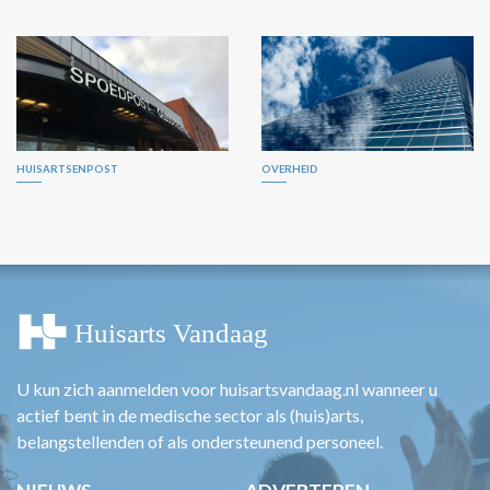
HUISARTSENPOST
OVERHEID
U kun zich aanmelden voor huisartsvandaag.nl wanneer u
actief bent in de medische sector als (huis)arts,
belangstellenden of als ondersteunend personeel.