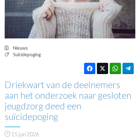
HUISARTSENPOST
PRAKTIJKZAKEN
TARIEVEN
VPHUISARTSEN
MEDISCHE VAKHANDEL
INLOGGEN
Nieuws
REGISTRATIE
Suïcidepoging
Driekwart van de deelnemers
aan het onderzoek naar gesloten
jeugdzorg deed een
suïcidepoging
15 jun 2026