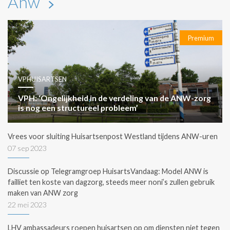
Anw
Premium
VPHUISARTSEN
VPH: ‘Ongelijkheid in de verdeling van de ANW-zorg
is nog een structureel probleem’
Vrees voor sluiting Huisartsenpost Westland tijdens ANW-uren
07 sep 2023
Discussie op Telegramgroep HuisartsVandaag: Model ANW is
failliet ten koste van dagzorg, steeds meer noni’s zullen gebruik
maken van ANW zorg
22 mei 2023
LHV ambassadeurs roepen huisartsen op om diensten niet tegen