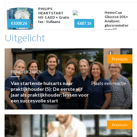
PHILIPS
HemoCue
HEARTSTART
Glucose 201+
HS-1 AED + Gratis
Analyser,
tas - Italiaans
€1008.26
€687.16
glucosemeter
mmol/l
Uitgelicht
Premium
PRAKTIJKZAKEN
Van startende huisarts naar
Plaats een reactie
praktijkhouder (5): De eerste vijf
jaar als praktijkhouder: lessen voor
een succesvolle start
Premium