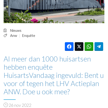
HUISARTSENPOST
PRAKTIJKZAKEN
TARIEVEN
VPHUISARTSEN
MEDISCHE VAKHANDEL
Nieuws
INLOGGEN
Anw
Enquête
REGISTRATIE
Al meer dan 1000 huisartsen
hebben enquête
HuisartsVandaag ingevuld: Bent u
voor of tegen het LHV Actieplan
ANW. Doe u ook mee?
26 nov 2022