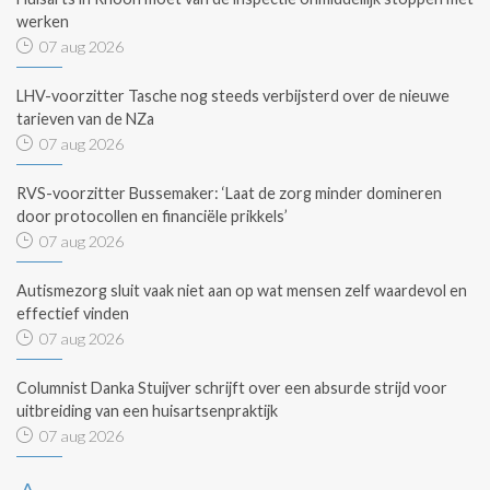
werken
07 aug 2026
LHV-voorzitter Tasche nog steeds verbijsterd over de nieuwe
tarieven van de NZa
07 aug 2026
RVS-voorzitter Bussemaker: ‘Laat de zorg minder domineren
door protocollen en financiële prikkels’
07 aug 2026
Autismezorg sluit vaak niet aan op wat mensen zelf waardevol en
effectief vinden
07 aug 2026
Columnist Danka Stuijver schrijft over een absurde strijd voor
uitbreiding van een huisartsenpraktijk
07 aug 2026