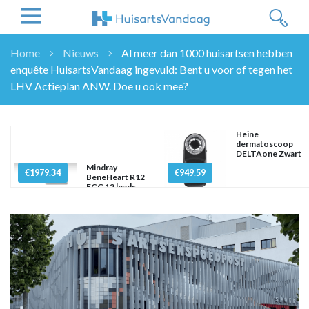
Home
Nieuws
Al meer dan 1000 huisartsen hebben
enquête HuisartsVandaag ingevuld: Bent u voor of tegen het
NIEUWS
LHV Actieplan ANW. Doe u ook mee?
NIEUWS
OVERHEID
WETENSCHAP
Heine
dermatoscoop
ZORGVERZEKERAARS
DELTAone Zwart
Mindray
€1979.34
ICT
€949.59
BeneHeart R12
ECG 12 leads
NASCHOLINGEN
DOSSIER
ENQUÊTES
NHG
LHV
OPINIE