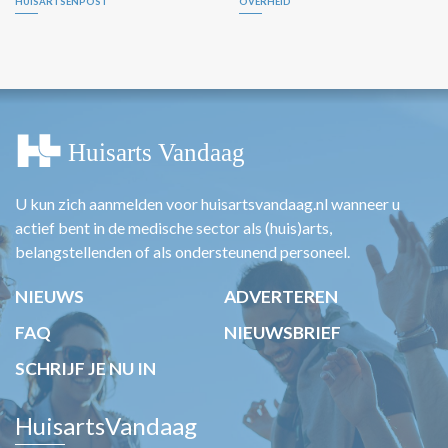
HUISARTSENPOST
OVERHEID
U kun zich aanmelden voor huisartsvandaag.nl wanneer u
actief bent in de medische sector als (huis)arts,
belangstellenden of als ondersteunend personeel.
NIEUWS
ADVERTEREN
FAQ
NIEUWSBRIEF
SCHRIJF JE NU IN
HuisartsVandaag