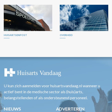
HUISARTSENPOST
OVERHEID
U kun zich aanmelden voor huisartsvandaag.nl wanneer u
actief bent in de medische sector als (huis)arts,
belangstellenden of als ondersteunend personeel.
NIEUWS
ADVERTEREN