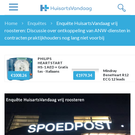
Home
Enquêtes
Enquête HuisartsVandaag vrij
roosteren: Discussie over ontkoppeling van ANW-diensten in
NIEUWS
contracten praktijkhouders nog lang niet voorbij
NIEUWS
OVERHEID
WETENSCHAP
PHILIPS
HEARTSTART
ZORGVERZEKERAARS
HS-1 AED + Gratis
Mindray
tas - Italiaans
BeneHeart R12
€1008.26
ICT
€1979.34
ECG 12 leads
NASCHOLINGEN
DOSSIER
ENQUÊTES
NHG
LHV
OPINIE