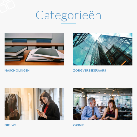
Categorieën
NASCHOLINGEN
ZORGVERZEKERAARS
NIEUWS
OPINIE