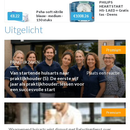
PHILIPS
HEARTSTART
HS-1 AED + Gratis
Peha-soft nitrile
tas - Deens
€8.22
blauw - medium -
€1008.26
150 stuks
Uitgelicht
Premium
PRAKTIJKZAKEN
Van startende huisarts naar
Plaats een reactie
praktijkhouder (5): De eerste vijf
jaar als praktijkhouder: lessen voor
een succesvolle start
Premium
Waarnemend huisarts wint dispuut met Belastingdienst over