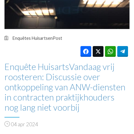
HUISARTSENPOST
PRAKTIJKZAKEN
TARIEVEN
VPHUISARTSEN
MEDISCHE VAKHANDEL
Enquêtes
HuisartsenPost
INLOGGEN
REGISTRATIE
Enquête HuisartsVandaag vrij
roosteren: Discussie over
ontkoppeling van ANW-diensten
in contracten praktijkhouders
nog lang niet voorbij
04 apr 2024