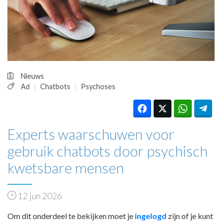
HUISARTSENPOST
PRAKTIJKZAKEN
TARIEVEN
VPHUISARTSEN
MEDISCHE VAKHANDEL
INLOGGEN
Nieuws
REGISTRATIE
Ad
Chatbots
Psychoses
Experts waarschuwen voor
gebruik chatbots door psychisch
kwetsbare mensen
12 jun 2026
Om dit onderdeel te bekijken moet je
ingelogd
zijn of je kunt