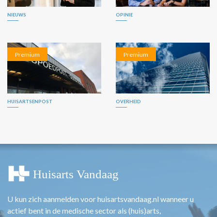
NIEUWS
OPINIE
Premium
Premium
HUISARTSENPOST
OVERHEID
U kun zich aanmelden voor huisartsvandaag.nl wanneer u
actief bent in de medische sector als (huis)arts,