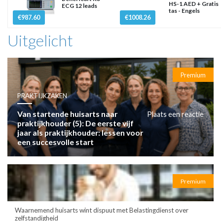
HS-1 AED + Gratis
ECG 12 leads
tas - Engels
€987.60
€1008.26
Uitgelicht
Premium
PRAKTIJKZAKEN
Van startende huisarts naar
Plaats een reactie
praktijkhouder (5): De eerste vijf
jaar als praktijkhouder: lessen voor
een succesvolle start
Premium
Waarnemend huisarts wint dispuut met Belastingdienst over
zelfstandigheid