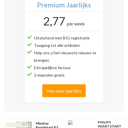
Premium Jaarlijks
2,77
per week
Uitsluitend met BIG registratie
Toegang tot alle artikelen
Help ons u het nieuwste nieuws te
brengen
Eén jaarlijkse factuur
2 maanden gratis
Kies voor jaarlijks
PHILIPS
Mindray
HEARTSTART
BeneHeart R3